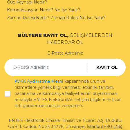
-
Güç Kaynağı Nedir?
-
Kompanzasyon Nedir? Ne İşe Yarar?
-
Zaman Rölesi Nedir? Zaman Rölesi Ne İşe Yarar?
BÜLTENE KAYIT OL,
GELİŞMELERDEN
HABERDAR OL
E-Posta Adresiniz
KAYIT OL
KVKK Aydınlatma Metni
kapsamında ürün ve
hizmetlere yönelik bilgi verilmesi, etkinlik, tanıtım,
pazarlama ve kampanya faaliyetlerinin duyurulması
amacıyla ENTES Elektronik’in iletişim bilgilerime ticari
ileti göndermesine izin veriyorum.
ENTES Elektronik Cihazlar İmalat ve Ticaret A.Ş.
Dudullu
OSB, 1. Cadde, No:23 34776
,
Ümraniye
,
İstanbul
+90 (216)