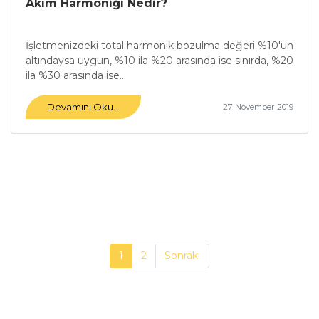
Akım Harmoniği Nedir?
İşletmenizdeki total harmonik bozulma değeri %10'un
altındaysa uygun, %10 ila %20 arasında ise sınırda, %20
ila %30 arasında ise...
Devamını Oku...
27 November 2019
1
2
Sonraki