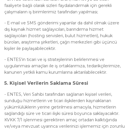
faaliyete bağlı olarak sizleri faydalandırmak için gerekli
çalışmaların iş birimlerimiz tarafından yapılması;
-
E-mail ve SMS gönderimi yapanlar da dahil olmak üzere
dış kaynak hizmet sağlayıcıları, barındırma hizmet
sağlayıcıları (hosting servisleri, bulut hizmetleri), hukuk
büroları, araştırma şirketleri, çağrı merkezleri gibi üçüncü
kişiler ile paylaşabilecektir.
-
ENTES'in ticari ve iş stratejilerinin belirlenmesi ve
uygulanması amaçları ile iş ortaklarımıza, tedarikçilerimize,
kanunen yetkili kamu kurumlarına aktarılabilecektir.
5.
Kişisel Verilerin Saklama Süresi
-
ENTES, Veri Sahibi tarafından sağlanan kişisel verileri,
sunduğu hizmetlerin ve ticari ilişkilerden kaynaklanan
yükümlülüklerin yerine getirilmesi amacıyla, hizmetlerin
sağlandığı süre ve ticari ilişki süresi boyunca saklayacaktır.
KVKK 7/1 işlenmesi gerektiren amaç ortadan kalktığında
ve/veya mevzuat uyarınca verilerinizi işlememiz için zorunlu