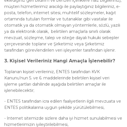
eklediğiniz geri bildirim ve benzeri içeriklere haiz bilgileriniz),
müşteri hizmetlerimiz aracılığı ile paylaştığınız bilgileriniz, e-
posta, telefon, internet sitesi, muhtelif sözleşmeler, kağıt
ortamında tutulan formlar ve tutanaklar gibi vasıtalar ile
otomatik ya da otomatik olmayan yöntemlerle, sözlü, yazılı
ya da elektronik olarak, belirtilen amaçlarla sınırlı olarak
mevzuat, sözleşme, talep ve isteğe dayalı hukuki sebepler
çerçevesinde toplanır ve Şirketimiz veya Şirketimiz
tarafından görevlendirilen veri işleyenler tarafından işlenir.
3. Kişisel Verileriniz Hangi Amaçla İşlenebilir?
Toplanan kişisel verileriniz, ENTES tarafından KVK
Kanunu’nun 5. ve 6. maddelerinde belirtilen kişisel veri
işleme şartları dahilinde aşağıda belirtilen amaçlar ile
işlenebilecektir;
-
ENTES tarafından icra edilen faaliyetlerin ilgili mevzuata ve
ENTES politikalarına uygun şekilde yürütülebilmesi,
-
İnternet sitemizde sizlere daha iyi hizmet sunulabilmesi ve
hizmetlerimizin iyileştirilebilmesi,