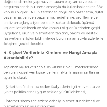
değerlendirmeler yapma, veri tabanı oluşturma ve pazar
araştırmalarında bulunma amacıyla da kullanılabilecektir. Söz
konusu bilgiler ENTES tarafından doğrudan pazarlama, dijital
pazarlama, yeniden pazarlama, hedefleme, profilleme ve
analiz amaçlarıyla işlenebilecek, saklanabilecek, üçüncü
kişilere iletilebilecek ve söz konusu bilgiler üzerinden çeşitli
uygulama, ürün ve hizmetlerin tanıtımı, bakım ve destek
faaliyetlerine ilişkin bildirimlerde bulunma amacıyla sizlerle ile
iletişime geçilebilecektir.
4.
Kişisel Verileriniz Kimlere ve Hangi Amaçla
Aktarılabiliriz?
Toplanan kişisel verileriniz, KVKK’nın 8 ve 9. maddelerinde
belirtilen kişisel veri kişisel verilerin aktarılmasının şartlarına
uyumlu olarak;
-
Şirket tarafından icra edilen faaliyetlerin ilgili mevzuata ve
Şirket politikalarına uygun şekilde yürütülebilmesi,
-
İnternet sitemizde sizlere daha iyi hizmet sunabilmesi ve
hizmetlerimizin iyileştirebilmesi,