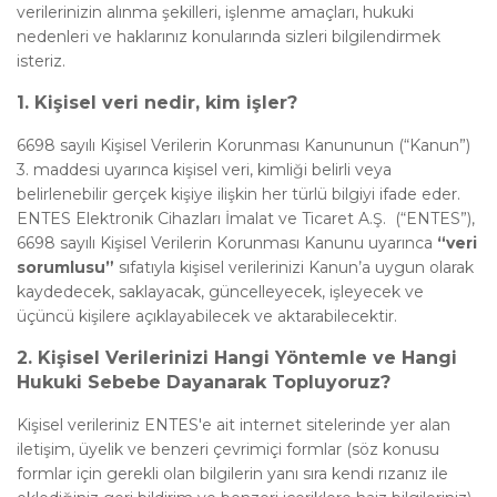
verilerinizin alınma şekilleri, işlenme amaçları, hukuki
nedenleri ve haklarınız konularında sizleri bilgilendirmek
isteriz.
1.
Kişisel veri nedir, kim işler?
6698 sayılı Kişisel Verilerin Korunması Kanununun (“Kanun”)
3. maddesi uyarınca kişisel veri, kimliği belirli veya
belirlenebilir gerçek kişiye ilişkin her türlü bilgiyi ifade eder.
ENTES Elektronik Cihazları İmalat ve Ticaret A.Ş. (“ENTES”),
6698 sayılı Kişisel Verilerin Korunması Kanunu uyarınca
“veri
sorumlusu”
sıfatıyla kişisel verilerinizi Kanun’a uygun olarak
kaydedecek, saklayacak, güncelleyecek, işleyecek ve
üçüncü kişilere açıklayabilecek ve aktarabilecektir.
2.
Kişisel Verilerinizi Hangi Yöntemle ve Hangi
Hukuki Sebebe Dayanarak Topluyoruz?
Kişisel verileriniz ENTES'e ait internet sitelerinde yer alan
iletişim, üyelik ve benzeri çevrimiçi formlar (söz konusu
formlar için gerekli olan bilgilerin yanı sıra kendi rızanız ile