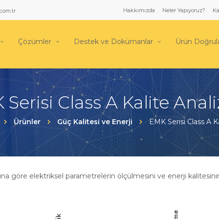
Hakkımızda
Neler Yapıyoruz?
Ka
com.tr
Çözümler
Destek ve Dokümanlar
Ürün Doğru
Serisi Class A Kalite Anal
Ürünler
Güç Kalitesi ve Enerji
EMK Serisi Class A Ka
 göre elektriksel parametrelerin ölçülmesini ve enerji kalitesin