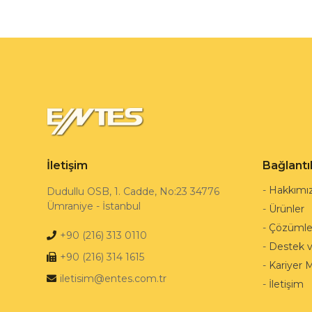
İletişim
Bağlantı
-
Hakkımı
Dudullu OSB, 1. Cadde, No:23 34776
Ümraniye - İstanbul
-
Ürünler
-
Çözümle
+90 (216) 313 0110
-
Destek 
+90 (216) 314 1615
-
Kariyer 
iletisim@entes.com.tr
-
İletişim