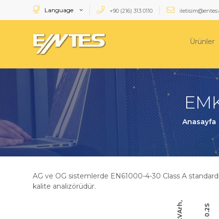
Language
+90 (216) 313 0110
iletisim@entes.
Ürünler
EMK 
Anasayfa
AG ve OG sistemlerde EN61000-4-30 Class A standardına
kalite analizörüdür.