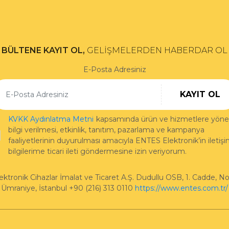
BÜLTENE KAYIT OL,
GELİŞMELERDEN HABERDAR OL
E-Posta Adresiniz
KAYIT OL
KVKK Aydınlatma Metni
kapsamında ürün ve hizmetlere yönel
bilgi verilmesi, etkinlik, tanıtım, pazarlama ve kampanya
faaliyetlerinin duyurulması amacıyla ENTES Elektronik’in iletiş
bilgilerime ticari ileti göndermesine izin veriyorum.
ktronik Cihazlar İmalat ve Ticaret A.Ş.
Dudullu OSB, 1. Cadde, No
Ümraniye
,
İstanbul
+90 (216) 313 0110
https://www.entes.com.tr/