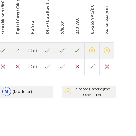
Olay / Log Kayıtları
Dijital Giriş / Çıkış
Sıcaklık Sensörü
85-265 VAC/DC
24-60 VAC/DC
230 VAC
X/5, X/1
Hafıza
2
1 GB
1 GB
Sadece Haberleşme
(Modüler)
Üzerinden