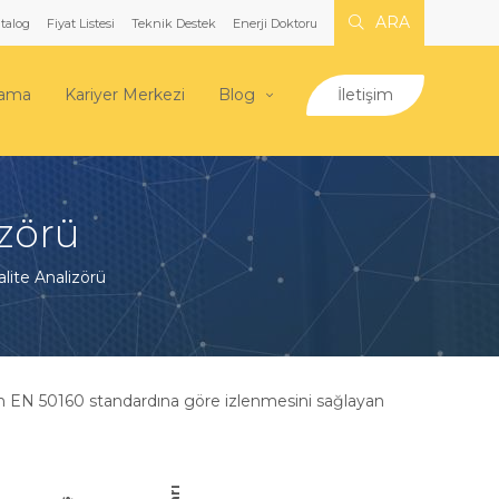
ARA
talog
Fiyat Listesi
Teknik Destek
Enerji Doktoru
lama
Kariyer Merkezi
Blog
İletişim
izörü
lite Analizörü
in EN 50160 standardına göre izlenmesini sağlayan