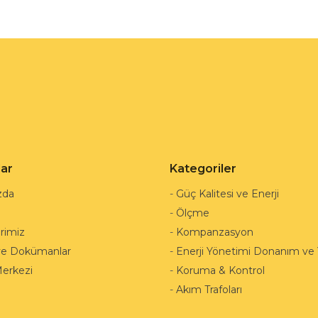
lar
Kategoriler
zda
-
Güç Kalitesi ve Enerji
-
Ölçme
rimiz
-
Kompanzasyon
ve Dokümanlar
-
Enerji Yönetimi Donanım ve Y
Merkezi
-
Koruma & Kontrol
-
Akım Trafoları