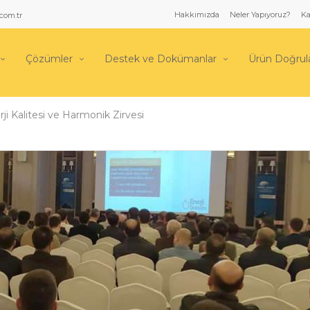
Hakkımızda
Neler Yapıyoruz?
Ka
com.tr
Çözümler
Destek ve Dokümanlar
Ürün Doğru
i Kalitesi ve Harmonik Zirvesi