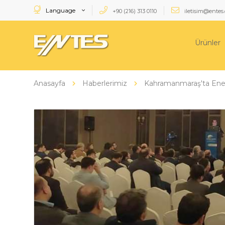
Language
+90 (216) 313 0110
iletisim@entes.
Ürünler
Anasayfa
Haberlerimiz
Kahramanmaraş'ta Enerj