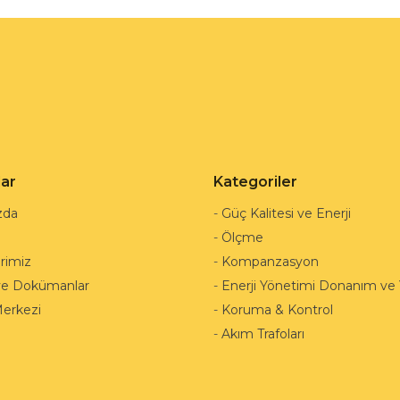
lar
Kategoriler
zda
-
Güç Kalitesi ve Enerji
-
Ölçme
rimiz
-
Kompanzasyon
ve Dokümanlar
-
Enerji Yönetimi Donanım ve Y
Merkezi
-
Koruma & Kontrol
-
Akım Trafoları