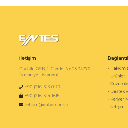
İletişim
Bağlantı
-
Hakkımı
Dudullu OSB, 1. Cadde, No:23 34776
Ümraniye - İstanbul
-
Ürünler
-
Çözümle
+90 (216) 313 0110
-
Destek 
+90 (216) 314 1615
-
Kariyer 
iletisim@entes.com.tr
-
İletişim