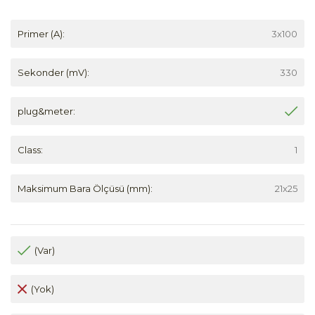
Primer (A):
3x100
Sekonder (mV):
330
plug&meter:
Class:
1
Maksimum Bara Ölçüsü (mm):
21x25
(Var)
(Yok)