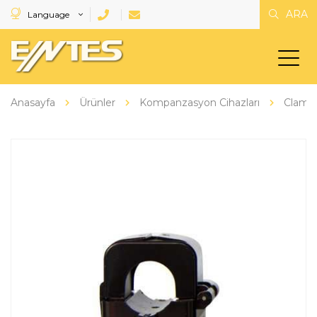
ARA
Language
Anasayfa
Ürünler
Kompanzasyon Cihazları
Clamp T