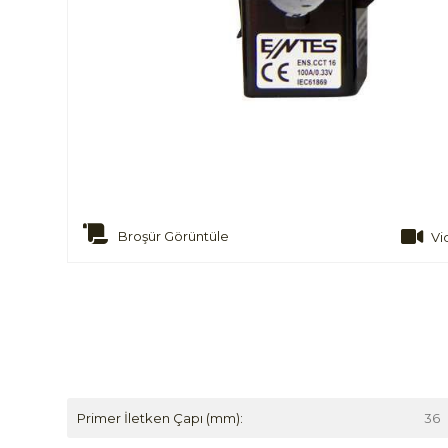
Broşür Görüntüle
Vi
Primer İletken Çapı (mm):
36