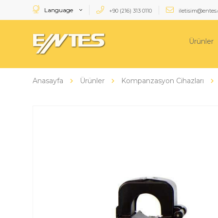
Language
+90 (216) 313 0110
iletisim@entes.
Ürünler
Anasayfa
Ürünler
Kompanzasyon Cihazları