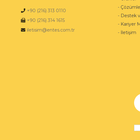
-
Çözümle
+90 (216) 313 0110
-
Destek 
+90 (216) 314 1615
-
Kariyer 
iletisim@entes.com.tr
-
İletişim