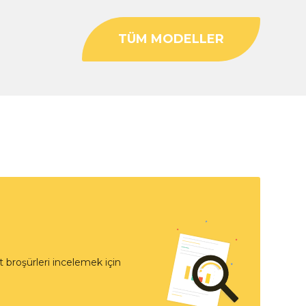
TÜM MODELLER
 broşürleri incelemek için
t