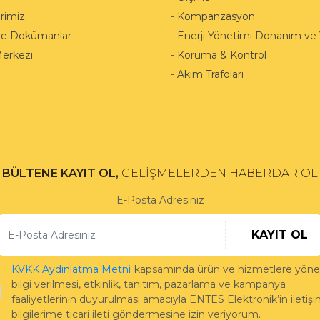
rimiz
-
Kompanzasyon
ve Dokümanlar
-
Enerji Yönetimi Donanım ve Y
Merkezi
-
Koruma & Kontrol
-
Akım Trafoları
BÜLTENE KAYIT OL,
GELİŞMELERDEN HABERDAR OL
E-Posta Adresiniz
KAYIT OL
KVKK Aydınlatma Metni
kapsamında ürün ve hizmetlere yönel
bilgi verilmesi, etkinlik, tanıtım, pazarlama ve kampanya
faaliyetlerinin duyurulması amacıyla ENTES Elektronik’in iletiş
bilgilerime ticari ileti göndermesine izin veriyorum.