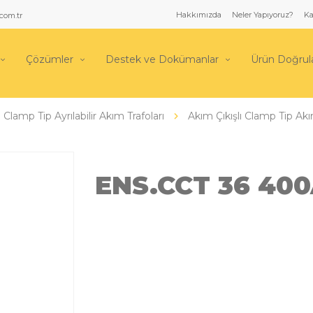
Hakkımızda
Neler Yapıyoruz?
Ka
com.tr
Çözümler
Destek ve Dokümanlar
Ürün Doğru
Clamp Tip Ayrılabilir Akım Trafoları
Akım Çıkışlı Clamp Tip Akı
ENS.CCT 36 400