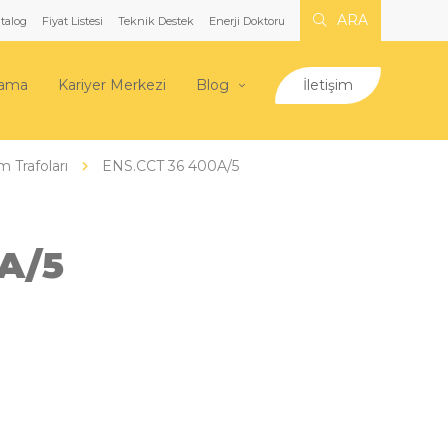
ARA
talog
Fiyat Listesi
Teknik Destek
Enerji Doktoru
lama
Kariyer Merkezi
Blog
İletişim
m Trafoları
ENS.CCT 36 400A/5
A/5