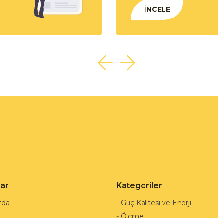
İNCELE
lar
Kategoriler
zda
-
Güç Kalitesi ve Enerji
-
Ölçme