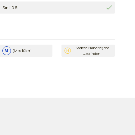
Sınıf 0.5:
Sadece Haberleşme
(Modüler)
Üzerinden