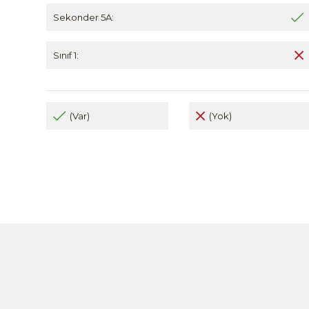
Sekonder 5A:
Sınıf 1:
(Var)
(Yok)