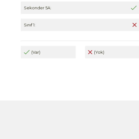
Sekonder 5A:
Sınıf 1:
(Var)
(Yok)