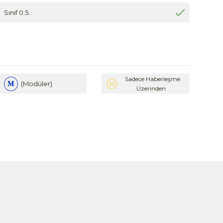
Sınıf 0.5:
Sadece Haberleşme
(Modüler)
Üzerinden