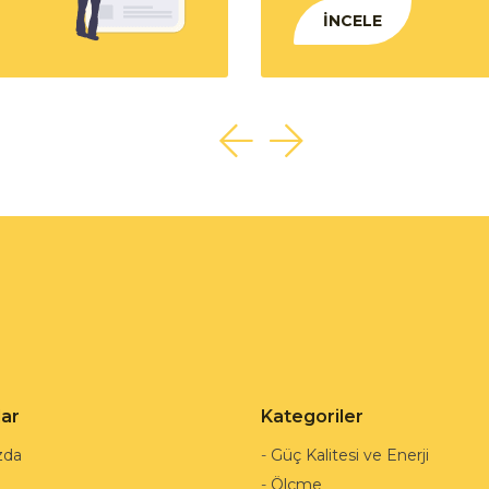
İNCELE
lar
Kategoriler
zda
-
Güç Kalitesi ve Enerji
-
Ölçme