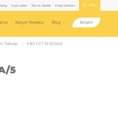
ARA
talog
Fiyat Listesi
Teknik Destek
Enerji Doktoru
lama
Kariyer Merkezi
Blog
İletişim
m Trafoları
ENS.CCT 36 500A/5
A/5