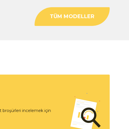
TÜM MODELLER
 broşürleri incelemek için
t