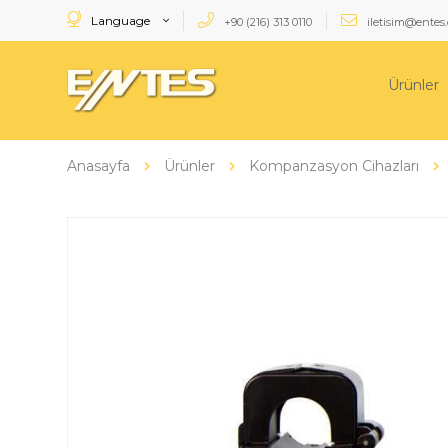
Language
+90 (216) 313 0110
iletisim@entes.
Ürünler
Anasayfa
Ürünler
Kompanzasyon Cihazları