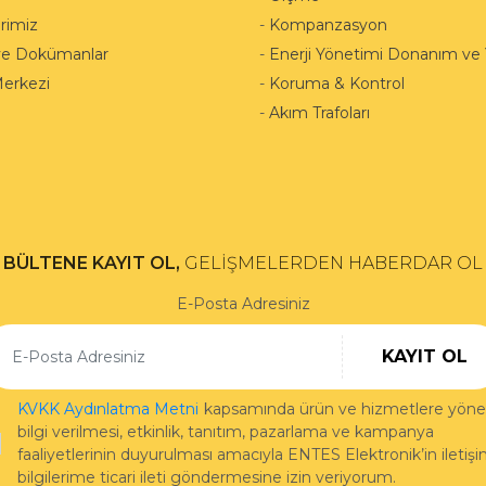
rimiz
-
Kompanzasyon
ve Dokümanlar
-
Enerji Yönetimi Donanım ve Y
Merkezi
-
Koruma & Kontrol
-
Akım Trafoları
BÜLTENE KAYIT OL,
GELİŞMELERDEN HABERDAR OL
E-Posta Adresiniz
KAYIT OL
KVKK Aydınlatma Metni
kapsamında ürün ve hizmetlere yönel
bilgi verilmesi, etkinlik, tanıtım, pazarlama ve kampanya
faaliyetlerinin duyurulması amacıyla ENTES Elektronik’in iletiş
bilgilerime ticari ileti göndermesine izin veriyorum.