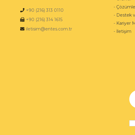
-
Çözümle
+90 (216) 313 0110
-
Destek 
+90 (216) 314 1615
-
Kariyer 
iletisim@entes.com.tr
-
İletişim