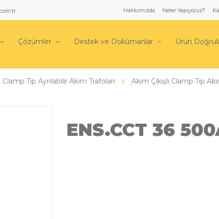
Hakkımızda
Neler Yapıyoruz?
Ka
com.tr
Çözümler
Destek ve Dokümanlar
Ürün Doğru
Clamp Tip Ayrılabilir Akım Trafoları
Akım Çıkışlı Clamp Tip Akı
ENS.CCT 36 500