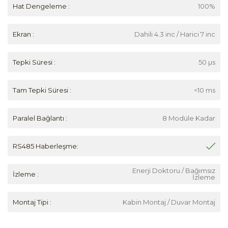
Hat Dengeleme :
100%
Ekran :
Dahili 4.3 inc / Harici 7 inc
Tepki Süresi :
50 µs
Tam Tepki Süresi :
<10 ms
Paralel Bağlantı :
8 Modüle Kadar
RS485 Haberleşme:
Enerji Doktoru / Bağımsız
İzleme :
İzleme
Montaj Tipi :
Kabin Montaj / Duvar Montaj