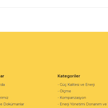
lar
Kategoriler
zda
-
Güç Kalitesi ve Enerji
-
Ölçme
rimiz
-
Kompanzasyon
ve Dokümanlar
-
Enerji Yönetimi Donanım ve Y