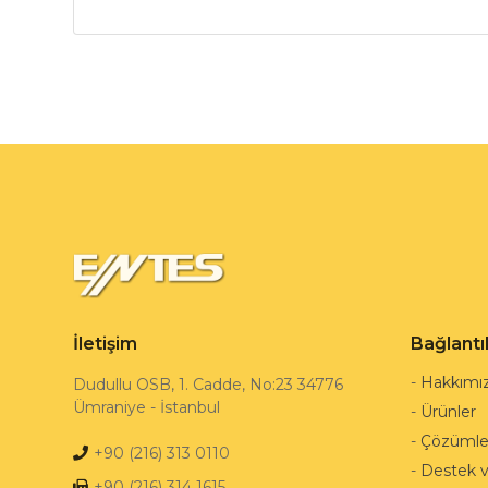
İletişim
Bağlantı
-
Hakkımı
Dudullu OSB, 1. Cadde, No:23 34776
Ümraniye - İstanbul
-
Ürünler
-
Çözümle
+90 (216) 313 0110
-
Destek 
+90 (216) 314 1615