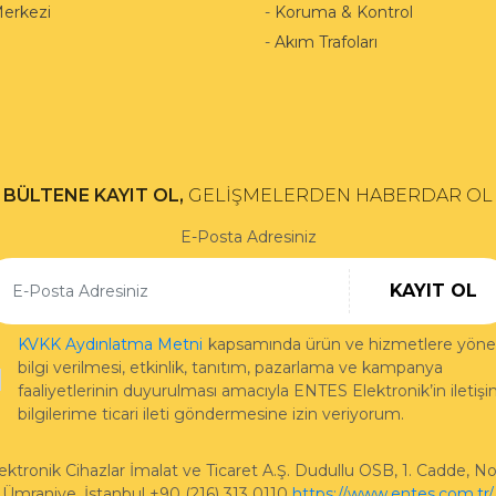
Merkezi
-
Koruma & Kontrol
-
Akım Trafoları
BÜLTENE KAYIT OL,
GELİŞMELERDEN HABERDAR OL
E-Posta Adresiniz
KAYIT OL
KVKK Aydınlatma Metni
kapsamında ürün ve hizmetlere yönel
bilgi verilmesi, etkinlik, tanıtım, pazarlama ve kampanya
faaliyetlerinin duyurulması amacıyla ENTES Elektronik’in iletiş
bilgilerime ticari ileti göndermesine izin veriyorum.
ktronik Cihazlar İmalat ve Ticaret A.Ş.
Dudullu OSB, 1. Cadde, No
Ümraniye
,
İstanbul
+90 (216) 313 0110
https://www.entes.com.tr/