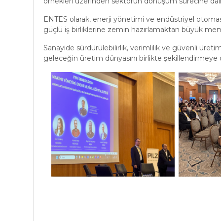
örnekleri üzerinden sektörün dönüşüm sürecine dair 
ENTES olarak, enerji yönetimi ve endüstriyel otoma
güçlü iş birliklerine zemin hazırlamaktan büyük m
Sanayide sürdürülebilirlik, verimlilik ve güvenli ür
geleceğin üretim dünyasını birlikte şekillendirmey