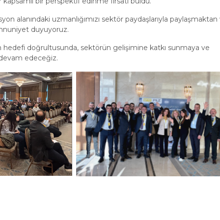
kapsamlı bir perspektif edinme fırsatı buldu.
syon alanındaki uzmanlığımızı sektör paydaşlarıyla paylaşmaktan
emnuniyet duyuyoruz.
etim hedefi doğrultusunda, sektörün gelişimine katkı sunmaya ve
e devam edeceğiz.