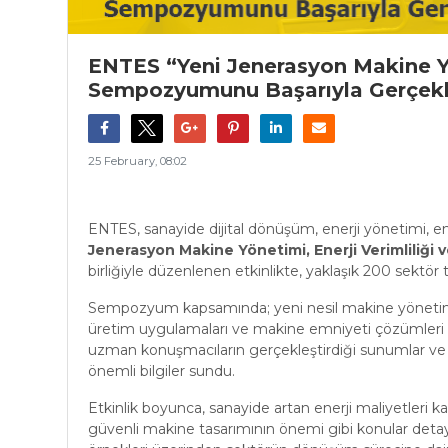
ENTES “Yeni Jenerasyon Makine Yön
Sempozyumunu Başarıyla Gerçekle
25 February, 08:02
ENTES, sanayide dijital dönüşüm, enerji yönetimi, ene
Jenerasyon Makine Yönetimi, Enerji Verimliliği v
birliğiyle düzenlenen etkinlikte, yaklaşık 200 sektör te
Sempozyum kapsamında; yeni nesil makine yönetimi yakl
üretim uygulamaları ve makine emniyeti çözümleri gib
uzman konuşmacıların gerçekleştirdiği sunumlar ve
önemli bilgiler sundu.
Etkinlik boyunca, sanayide artan enerji maliyetleri kar
güvenli makine tasarımının önemi gibi konular detaylı