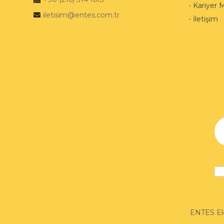
-
Kariyer 
iletisim@entes.com.tr
-
İletişim
ENTES Ele