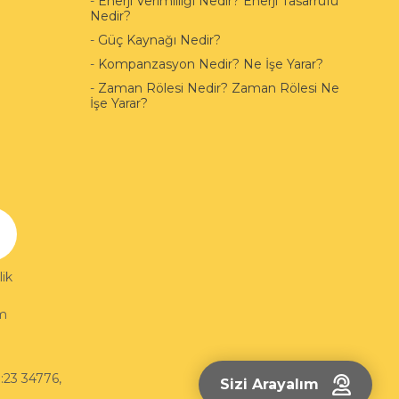
-
Enerji Verimliliği Nedir? Enerji Tasarrufu
Nedir?
-
Güç Kaynağı Nedir?
-
Kompanzasyon Nedir? Ne İşe Yarar?
-
Zaman Rölesi Nedir? Zaman Rölesi Ne
İşe Yarar?
ik
im
:23 34776
,
Sizi Arayalım