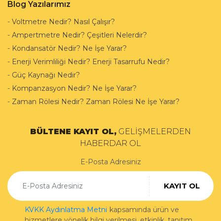
Blog Yazılarımız
-
Voltmetre Nedir? Nasıl Çalışır?
-
Ampertmetre Nedir? Çeşitleri Nelerdir?
-
Kondansatör Nedir? Ne İşe Yarar?
-
Enerji Verimliliği Nedir? Enerji Tasarrufu Nedir?
-
Güç Kaynağı Nedir?
-
Kompanzasyon Nedir? Ne İşe Yarar?
-
Zaman Rölesi Nedir? Zaman Rölesi Ne İşe Yarar?
BÜLTENE KAYIT OL,
GELİŞMELERDEN
HABERDAR OL
E-Posta Adresiniz
KAYIT OL
KVKK Aydınlatma Metni
kapsamında ürün ve
hizmetlere yönelik bilgi verilmesi, etkinlik, tanıtım,