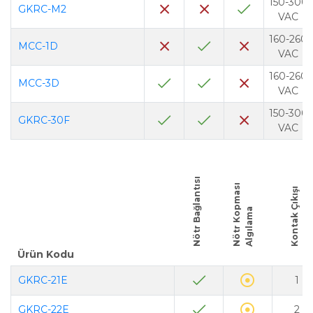
150-300
GKRC-M2
VAC
160-260
MCC-1D
VAC
160-260
MCC-3D
VAC
150-300
GKRC-30F
VAC
Nötr Bağlantısı
N
ö
t
r
K
o
p
m
a
s
ı
A
l
g
ı
l
a
m
Kontak Çıkışı
a
Ürün Kodu
GKRC-21E
1
GKRC-22E
2