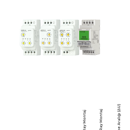
İşletme Aralığı (ΔU)
DIN2 Ray Montaj
DIN1 Ray Montaj