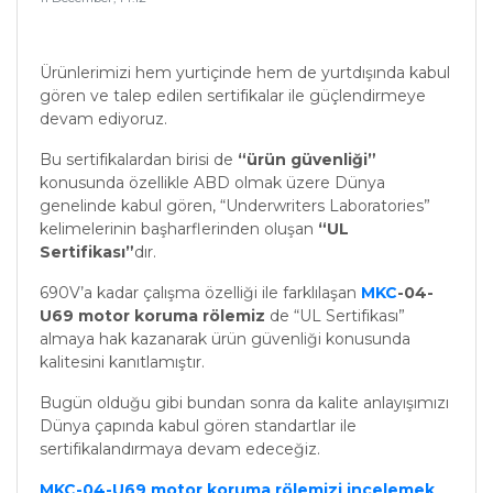
Ürünlerimizi hem yurtiçinde hem de yurtdışında kabul
gören ve talep edilen sertifikalar ile güçlendirmeye
devam ediyoruz.
Bu sertifikalardan birisi de
“ürün güvenliği”
konusunda özellikle ABD olmak üzere Dünya
genelinde kabul gören, “Underwriters Laboratories”
kelimelerinin başharflerinden oluşan
“UL
Sertifikası”
dır.
690V’a kadar çalışma özelliği ile farklılaşan
MKC
-04-
U69 motor koruma rölemiz
de “UL Sertifikası”
almaya hak kazanarak ürün güvenliği konusunda
kalitesini kanıtlamıştır.
Bugün olduğu gibi bundan sonra da kalite anlayışımızı
Dünya çapında kabul gören standartlar ile
sertifikalandırmaya devam edeceğiz.
MKC-04-U69 motor koruma rölemizi incelemek