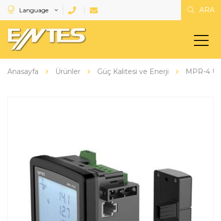
ARA
Language
Anasayfa
Ürünler
Güç Kalitesi ve Enerji
MPR-4 Uy