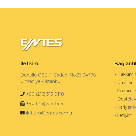
İletişim
Bağlantı
-
Hakkımı
Dudullu OSB, 1. Cadde, No:23 34776
Ümraniye - İstanbul
-
Ürünler
-
Çözümle
+90 (216) 313 0110
-
Destek 
+90 (216) 314 1615
-
Kariyer 
iletisim@entes.com.tr
-
İletişim