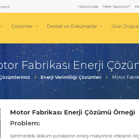
Hakkımızda
Neler Yapıyoruz?
Ka
com.tr
Çözümler
Destek ve Dokümanlar
Ürün Doğru
tor Fabrikası Enerji Çöz
Çözümlerimiz
Enerji Verimliliği Çözümleri
Motor Fabri
Motor Fabrikası Enerji Çözümü Örneği
Problem:
İşletmedeki döküm potalarının enerji maliyetine etkisinin 