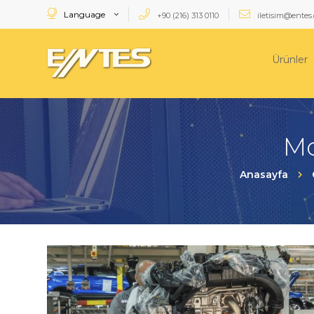
Language
+90 (216) 313 0110
iletisim@entes.
Ürünler
Mo
Anasayfa