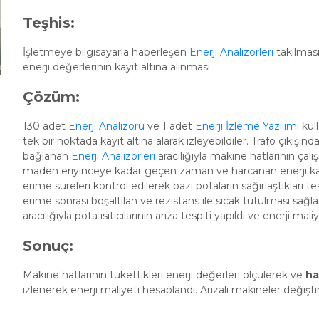
Teşhis:
İşletmeye bilgisayarla haberleşen
Enerji Analizörleri
takılması
enerji değerlerinin kayıt altına alınması
Çözüm:
130 adet
Enerji Analizörü
ve 1 adet
Enerji İzleme Yazılımı
kul
tek bir noktada kayıt altına alarak izleyebildiler. Trafo çıkışınd
bağlanan
Enerji Analizörleri
aracılığıyla makine hatlarının ça
maden eriyinceye kadar geçen zaman ve harcanan enerji kayıt 
erime süreleri kontrol edilerek bazı potaların sağırlaştıkları t
erime sonrası boşaltılan ve rezistans ile sıcak tutulması sağla
aracılığıyla pota ısıtıcılarının arıza tespiti yapıldı ve enerji mal
Sonuç:
Makine hatlarının tükettikleri enerji değerleri ölçülerek ve
ha
izlenerek enerji maliyeti hesaplandı. Arızalı makineler değiştir