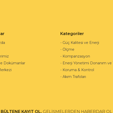
lar
Kategoriler
zda
-
Güç Kalitesi ve Enerji
-
Ölçme
rimiz
-
Kompanzasyon
ve Dokümanlar
-
Enerji Yönetimi Donanım ve Y
Merkezi
-
Koruma & Kontrol
-
Akım Trafoları
BÜLTENE KAYIT OL,
GELİŞMELERDEN HABERDAR OL