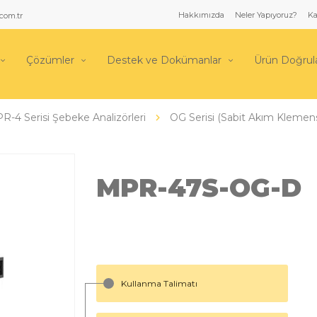
Hakkımızda
Neler Yapıyoruz?
Ka
com.tr
Çözümler
Destek ve Dokümanlar
Ürün Doğru
R-4 Serisi Şebeke Analizörleri
OG Serisi (Sabit Akım Klemens
MPR-47S-OG-D
Kullanma Talimatı