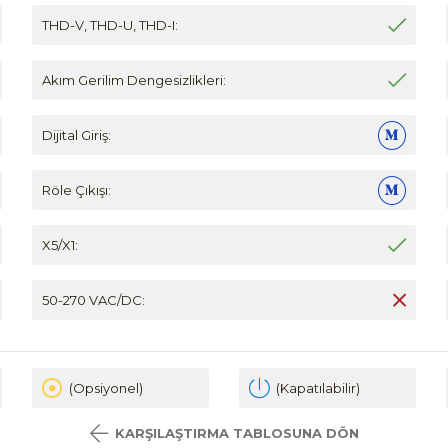
THD-V, THD-U, THD-I:
Akım Gerilim Dengesizlikleri:
Dijital Giriş:
Röle Çıkışı:
X5/X1:
50-270 VAC/DC:
(Opsiyonel)
(Kapatılabilir)
KARŞILAŞTIRMA TABLOSUNA DÖN