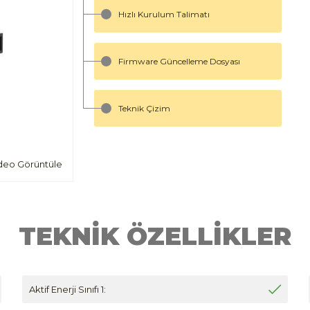
Hızlı Kurulum Talimatı
Firmware Güncelleme Dosyası
Teknik Çizim
deo Görüntüle
TEKNİK ÖZELLİKLER
Aktif Enerji Sınıfı 1: