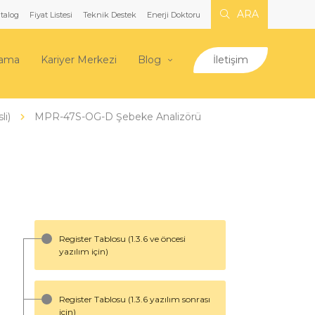
ARA
talog
Fiyat Listesi
Teknik Destek
Enerji Doktoru
lama
Kariyer Merkezi
Blog
İletişim
li)
MPR-47S-OG-D Şebeke Analizörü
Register Tablosu (1.3.6 ve öncesi
yazılım için)
Register Tablosu (1.3.6 yazılım sonrası
için)