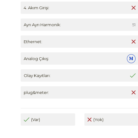
4. Akım Girişi:
Ayrı Ayrı Harmonik:
51
Ethernet:
Analog Çıkış:
Olay Kayıtları:
plug&meter:
(Var)
(Yok)