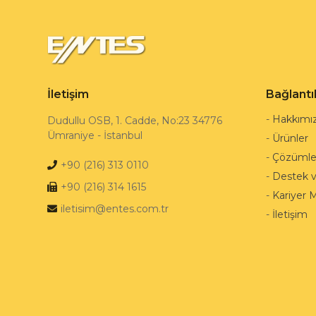
İletişim
Bağlantı
-
Hakkımı
Dudullu OSB, 1. Cadde, No:23 34776
Ümraniye - İstanbul
-
Ürünler
-
Çözümle
+90 (216) 313 0110
-
Destek 
+90 (216) 314 1615
-
Kariyer 
iletisim@entes.com.tr
-
İletişim