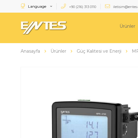
Language
+90 (216) 313 0110
iletisim@entes.
Ürünler
Anasayfa
Ürünler
Güç Kalitesi ve Enerji
MP