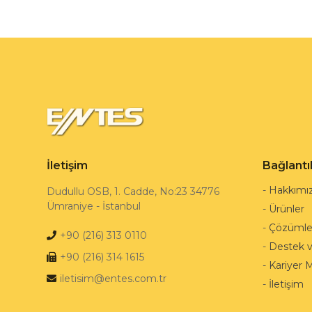
İletişim
Bağlantı
-
Hakkımı
Dudullu OSB, 1. Cadde, No:23 34776
Ümraniye - İstanbul
-
Ürünler
-
Çözümle
+90 (216) 313 0110
-
Destek 
+90 (216) 314 1615
-
Kariyer 
iletisim@entes.com.tr
-
İletişim