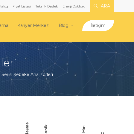
ARA
talog
Fiyat Listesi
Teknik Destek
Enerji Doktoru
lama
Kariyer Merkezi
Blog
İletişim
leri
Serisi Şebeke Analizörleri