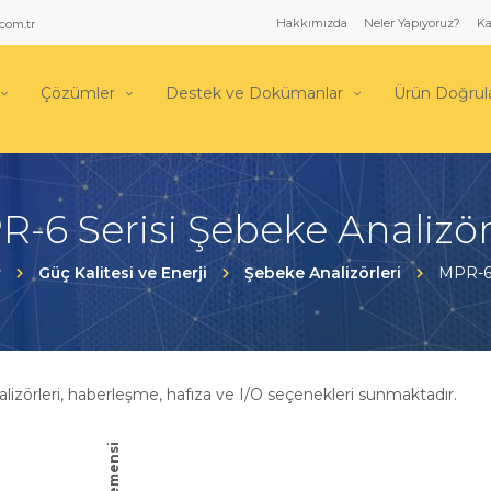
Hakkımızda
Neler Yapıyoruz?
Ka
com.tr
Çözümler
Destek ve Dokümanlar
Ürün Doğru
-6 Serisi Şebeke Analizör
r
Güç Kalitesi ve Enerji
Şebeke Analizörleri
MPR-6 
alizörleri, haberleşme, hafıza ve I/O seçenekleri sunmaktadır.