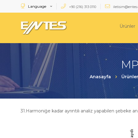
Language
+90 (216) 313 0110
iletisim@entes.
Ürünler
MPR
Anasayfa
Ürünle
31.Harmoniğe kadar ayrıntılı analiz yapabilen şebeke an