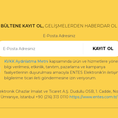
BÜLTENE KAYIT OL,
GELİŞMELERDEN HABERDAR OL
E-Posta Adresiniz
KAYIT OL
KVKK Aydınlatma Metni
kapsamında ürün ve hizmetlere yönel
bilgi verilmesi, etkinlik, tanıtım, pazarlama ve kampanya
faaliyetlerinin duyurulması amacıyla ENTES Elektronik’in iletiş
bilgilerime ticari ileti göndermesine izin veriyorum.
ktronik Cihazlar İmalat ve Ticaret A.Ş.
Dudullu OSB, 1. Cadde, No
Ümraniye
,
İstanbul
+90 (216) 313 0110
https://www.entes.com.tr/