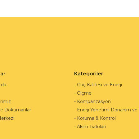
lar
Kategoriler
zda
-
Güç Kalitesi ve Enerji
-
Ölçme
rimiz
-
Kompanzasyon
ve Dokümanlar
-
Enerji Yönetimi Donanım ve Y
Merkezi
-
Koruma & Kontrol
-
Akım Trafoları