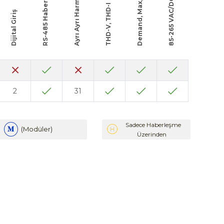
RS-485 Haberleşme
Ayrı Ayrı Harmonik
Demand, Max, Min
85-265 VAC/DC
THD-V, THD-I
Dijital Giriş
2
31
Sadece Haberleşme
(Modüler)
Üzerinden