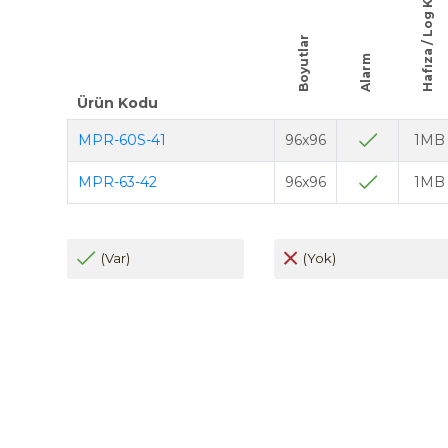
Hafıza / Log Kaydı
Boyutlar
Alarm
Ürün Kodu
MPR-60S-41
96x96
1MB
MPR-63-42
96x96
1MB
(Var)
(Yok)