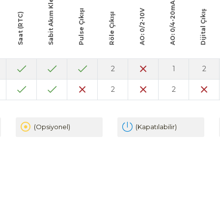
Sabit Akım Klemensi
AO: 0/4-20mA
Pulse Çıkışı
AO: 0/2-10V
Dijital Çıkış
Saat (RTC)
Röle Çıkışı
2
1
2
2
2
(Opsiyonel)
(Kapatılabilir)