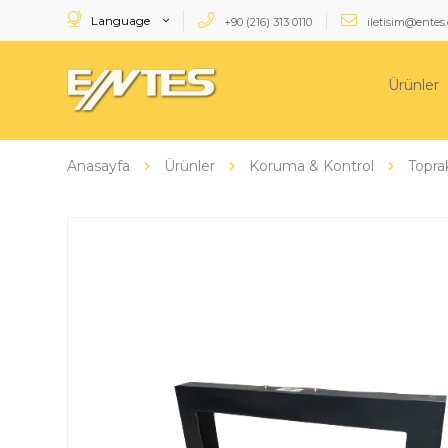
Language
+90 (216) 313 0110
iletisim@entes.
Ürünler
Anasayfa
Ürünler
Koruma & Kontrol
Topra