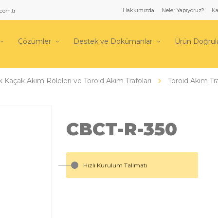
Hakkımızda
Neler Yapıyoruz?
Ka
com.tr
Çözümler
Destek ve Dokümanlar
Ürün Doğru
k Kaçak Akım Röleleri ve Toroid Akım Trafoları
Toroid Akım Tra
CBCT-R-350
Hızlı Kurulum Talimatı