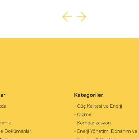
lar
Kategoriler
zda
-
Güç Kalitesi ve Enerji
-
Ölçme
rimiz
-
Kompanzasyon
ve Dokümanlar
-
Enerji Yönetimi Donanım ve Y