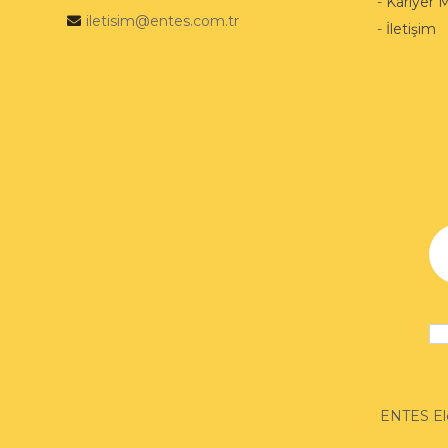
-
Kariyer 
iletisim@entes.com.tr
-
İletişim
ENTES Ele