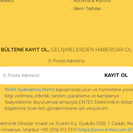
Merkezi
-
Koruma & Kontrol
-
Akım Trafoları
BÜLTENE KAYIT OL,
GELİŞMELERDEN HABERDAR OL
E-Posta Adresiniz
KAYIT OL
KVKK Aydınlatma Metni
kapsamında ürün ve hizmetlere yönel
bilgi verilmesi, etkinlik, tanıtım, pazarlama ve kampanya
faaliyetlerinin duyurulması amacıyla ENTES Elektronik’in iletiş
bilgilerime ticari ileti göndermesine izin veriyorum.
ktronik Cihazlar İmalat ve Ticaret A.Ş.
Dudullu OSB, 1. Cadde, No
Ümraniye
,
İstanbul
+90 (216) 313 0110
https://www.entes.com.tr/