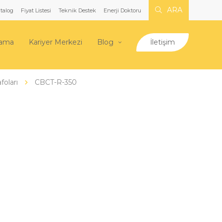
ARA
talog
Fiyat Listesi
Teknik Destek
Enerji Doktoru
lama
Kariyer Merkezi
Blog
İletişim
foları
CBCT-R-350