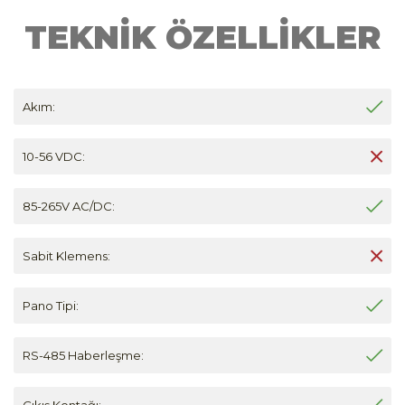
TEKNİK ÖZELLİKLER
Akım:
10-56 VDC:
85-265V AC/DC:
Sabit Klemens:
Pano Tipi:
RS-485 Haberleşme:
Çıkış Kontağı: