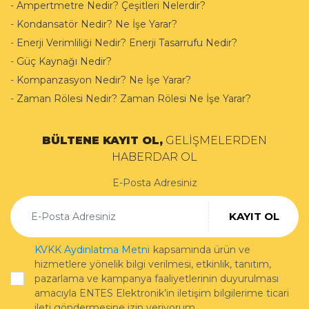
-
Ampertmetre Nedir? Çeşitleri Nelerdir?
-
Kondansatör Nedir? Ne İşe Yarar?
-
Enerji Verimliliği Nedir? Enerji Tasarrufu Nedir?
-
Güç Kaynağı Nedir?
-
Kompanzasyon Nedir? Ne İşe Yarar?
-
Zaman Rölesi Nedir? Zaman Rölesi Ne İşe Yarar?
BÜLTENE KAYIT OL,
GELİŞMELERDEN
HABERDAR OL
E-Posta Adresiniz
KAYIT OL
KVKK Aydınlatma Metni
kapsamında ürün ve
hizmetlere yönelik bilgi verilmesi, etkinlik, tanıtım,
pazarlama ve kampanya faaliyetlerinin duyurulması
amacıyla ENTES Elektronik’in iletişim bilgilerime ticari
ileti göndermesine izin veriyorum.