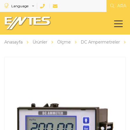
ARA
Language
Anasayfa
Ürünler
Ölçme
DC Ampermetreler