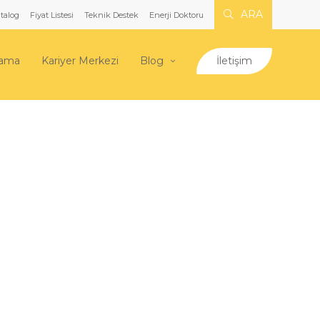
ARA
talog
Fiyat Listesi
Teknik Destek
Enerji Doktoru
lama
Kariyer Merkezi
Blog
İletişim