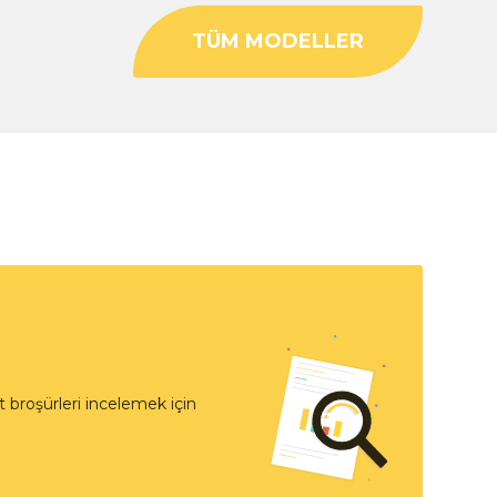
TÜM MODELLER
 broşürleri incelemek için
t