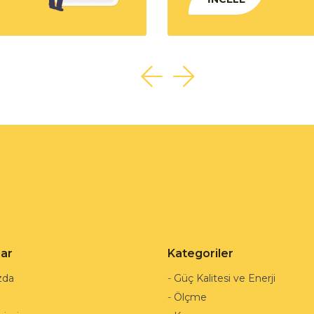
lar
Kategoriler
zda
-
Güç Kalitesi ve Enerji
-
Ölçme