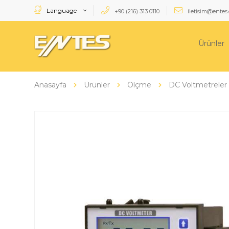
Language
+90 (216) 313 0110
iletisim@entes.
Ürünler
Anasayfa
Ürünler
Ölçme
DC Voltmetreler