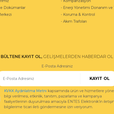
rimiz
-
Kompanzasyon
ve Dokümanlar
-
Enerji Yönetimi Donanım ve Y
Merkezi
-
Koruma & Kontrol
-
Akım Trafoları
BÜLTENE KAYIT OL,
GELİŞMELERDEN HABERDAR OL
E-Posta Adresiniz
KAYIT OL
KVKK Aydınlatma Metni
kapsamında ürün ve hizmetlere yönel
bilgi verilmesi, etkinlik, tanıtım, pazarlama ve kampanya
faaliyetlerinin duyurulması amacıyla ENTES Elektronik’in iletiş
bilgilerime ticari ileti göndermesine izin veriyorum.