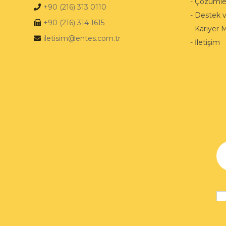
-
Çözümle
+90 (216) 313 0110
-
Destek 
+90 (216) 314 1615
-
Kariyer 
iletisim@entes.com.tr
-
İletişim