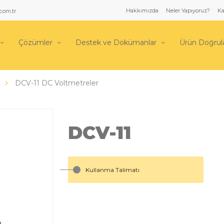
Hakkımızda
Neler Yapıyoruz?
Ka
com.tr
Çözümler
Destek ve Dokümanlar
Ürün Doğru
DCV-11 DC Voltmetreler
DCV-11
Kullanma Talimatı