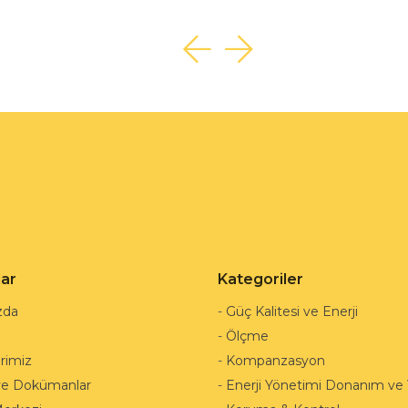
lar
Kategoriler
zda
-
Güç Kalitesi ve Enerji
-
Ölçme
rimiz
-
Kompanzasyon
ve Dokümanlar
-
Enerji Yönetimi Donanım ve Y