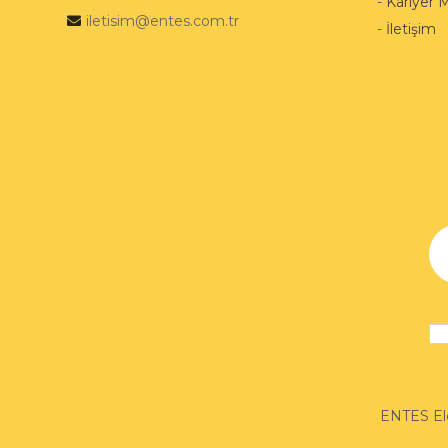
-
Kariyer 
iletisim@entes.com.tr
-
İletişim
ENTES Ele