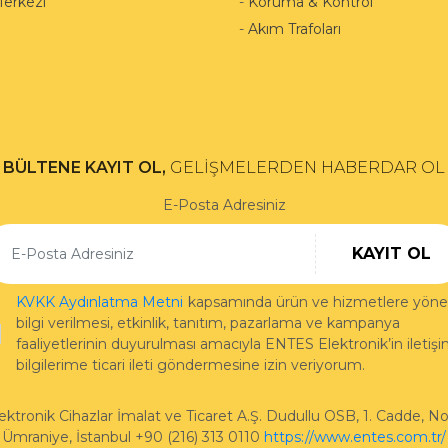
Merkezi
-
Koruma & Kontrol
-
Akım Trafoları
BÜLTENE KAYIT OL,
GELİŞMELERDEN HABERDAR OL
E-Posta Adresiniz
KAYIT OL
KVKK Aydınlatma Metni
kapsamında ürün ve hizmetlere yönel
bilgi verilmesi, etkinlik, tanıtım, pazarlama ve kampanya
faaliyetlerinin duyurulması amacıyla ENTES Elektronik’in iletiş
bilgilerime ticari ileti göndermesine izin veriyorum.
ktronik Cihazlar İmalat ve Ticaret A.Ş.
Dudullu OSB, 1. Cadde, No
Ümraniye
,
İstanbul
+90 (216) 313 0110
https://www.entes.com.tr/