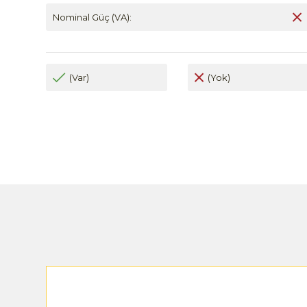
Nominal Güç (VA):
(Var)
(Yok)