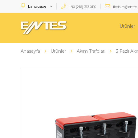
Language
+90 (216) 313 0110
iletisim@entes.
Ürünler
Anasayfa
Ürünler
Akım Trafoları
3 Fazlı Akı