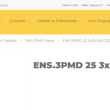
Hakkımızda
Neler Yapıyoruz?
Ka
com.tr
Çözümler
Destek ve Dokümanlar
Ürün Doğru
m Trafoları
ENS.3PMD Serisi
ENS.3PMD 25 3x100A/0,33
ENS.3PMD 25 3x