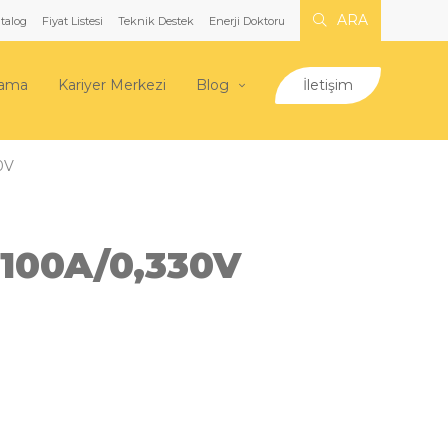
ARA
talog
Fiyat Listesi
Teknik Destek
Enerji Doktoru
lama
Kariyer Merkezi
Blog
İletişim
0V
100A/0,330V