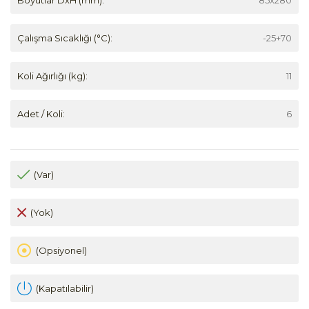
Çalışma Sıcaklığı (°C):
-25+70
Koli Ağırlığı (kg):
11
Adet / Koli:
6
(Var)
(Yok)
(Opsiyonel)
(Kapatılabilir)