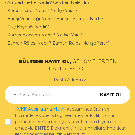
-
Ampertmetre Nedir? Çeşitleri Nelerdir?
-
Kondansatör Nedir? Ne İşe Yarar?
-
Enerji Verimliliği Nedir? Enerji Tasarrufu Nedir?
-
Güç Kaynağı Nedir?
-
Kompanzasyon Nedir? Ne İşe Yarar?
-
Zaman Rölesi Nedir? Zaman Rölesi Ne İşe Yarar?
BÜLTENE KAYIT OL,
GELİŞMELERDEN
HABERDAR OL
E-Posta Adresiniz
KAYIT OL
KVKK Aydınlatma Metni
kapsamında ürün ve
hizmetlere yönelik bilgi verilmesi, etkinlik, tanıtım,
pazarlama ve kampanya faaliyetlerinin duyurulması
amacıyla ENTES Elektronik’in iletişim bilgilerime ticari
ileti göndermesine izin veriyorum.