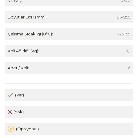
Boyutlar DxH (mm):
85x255
Çalışma Sıcaklığı (0°C):
-25+55
Koli Ağırlığı (kg):
7,1
Adet / Koli:
6
(Var)
(Yok)
(Opsiyonel)