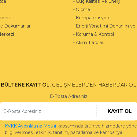
zda
-
Güç Kalitesi ve Enerji
-
Ölçme
rimiz
-
Kompanzasyon
ve Dokümanlar
-
Enerji Yönetimi Donanım ve Y
Merkezi
-
Koruma & Kontrol
-
Akım Trafoları
BÜLTENE KAYIT OL,
GELİŞMELERDEN HABERDAR OL
E-Posta Adresiniz
KAYIT OL
KVKK Aydınlatma Metni
kapsamında ürün ve hizmetlere yönel
bilgi verilmesi, etkinlik, tanıtım, pazarlama ve kampanya