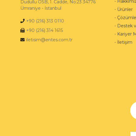
-
Hakkımı
Dudullu OSB, 1. Cadde, No:23 34776
Ümraniye - İstanbul
-
Ürünler
-
Çözümle
+90 (216) 313 0110
-
Destek 
+90 (216) 314 1615
-
Kariyer 
iletisim@entes.com.tr
-
İletişim