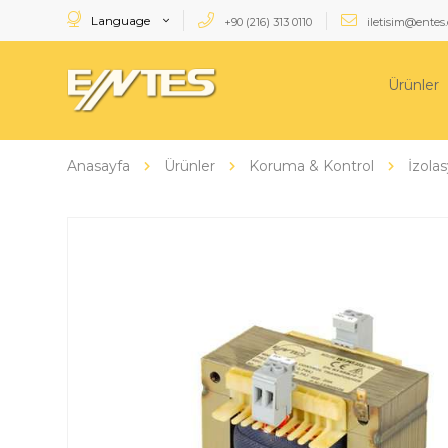
Language
+90 (216) 313 0110
iletisim@entes.
Ürünler
Anasayfa
Ürünler
Koruma & Kontrol
İzolas