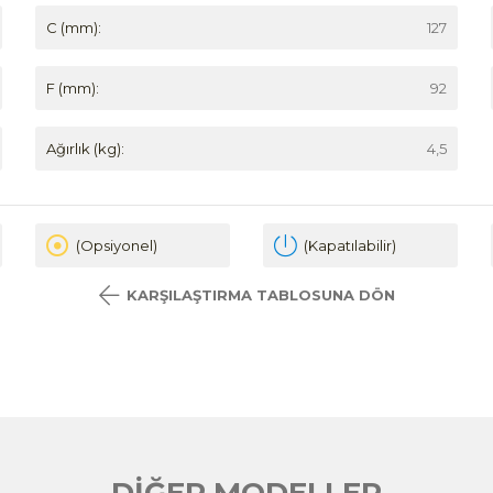
C (mm):
127
F (mm):
92
Ağırlık (kg):
4,5
(Opsiyonel)
(Kapatılabilir)
KARŞILAŞTIRMA TABLOSUNA DÖN