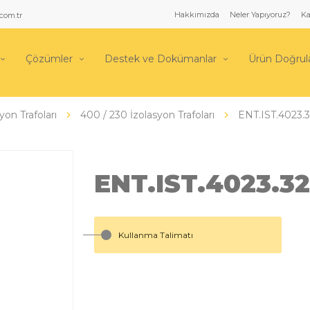
Hakkımızda
Neler Yapıyoruz?
Ka
com.tr
Çözümler
Destek ve Dokümanlar
Ürün Doğru
yon Trafoları
400 / 230 İzolasyon Trafoları
ENT.IST.4023.
ENT.IST.4023.3
Kullanma Talimatı