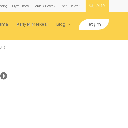
ARA
talog
Fiyat Listesi
Teknik Destek
Enerji Doktoru
lama
Kariyer Merkezi
Blog
İletişim
320
20