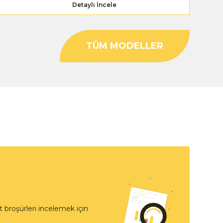
Detaylı İncele
TÜM MODELLER
 broşürleri incelemek için
t