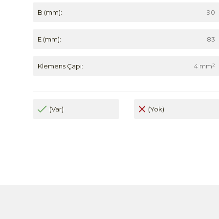
B (mm):
90
E (mm):
83
Klemens Çapı:
4 mm²
(Var)
(Yok)