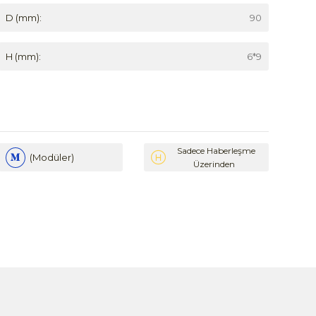
D (mm):
90
H (mm):
6*9
Sadece Haberleşme
(Modüler)
Üzerinden