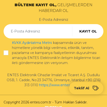
BÜLTENE KAYIT OL,
GELİŞMELERDEN
HABERDAR OL
E-Posta Adresiniz
KAYIT OL
KVKK Aydınlatma Metni
kapsamında ürün ve
hizmetlere yönelik bilgi verilmesi, etkinlik, tanıtım,
pazarlama ve kampanya faaliyetlerinin duyurulması
amacıyla ENTES Elektronik’in iletişim bilgilerime ticari
ileti göndermesine izin veriyorum.
ENTES Elektronik Cihazlar İmalat ve Ticaret A.Ş.
Dudullu
OSB, 1. Cadde, No:23 34776
,
Ümraniye
,
İstanbul
+90 (216)
313 0110
https://www.entes.com.tr/
Teklif Al
Copyright 2026 entes.com.tr - Tüm Hakları Saklıdır.