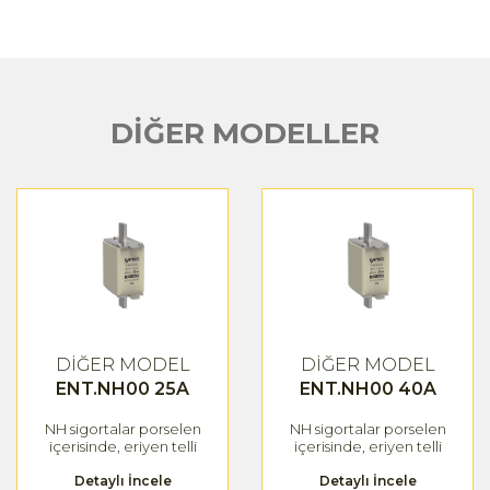
DİĞER MODELLER
DİĞER MODEL
DİĞER MODEL
ENT.NH00 25A
ENT.NH00 40A
NH sigortalar porselen
NH sigortalar porselen
içerisinde, eriyen telli
içerisinde, eriyen telli
sigorta bulundurmaktadır.
sigorta bulundurmaktadır.
Aşırı akım(aşırı yük akımı ve
Detaylı İncele
Aşırı akım(aşırı yük akımı ve
Detaylı İncele