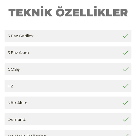
TEKNİK ÖZELLİKLER
3 Faz Gerilim:
3 Faz Akım:
COSφ:
HZ:
Nötr Akım:
Demand:
Max / Min Değerler: