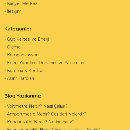
-
Kariyer Merkezi
-
İletişim
Kategoriler
-
Güç Kalitesi ve Enerji
-
Ölçme
-
Kompanzasyon
-
Enerji Yönetimi Donanım ve Yazılımları
-
Koruma & Kontrol
-
Akım Trafoları
Blog Yazılarımız
-
Voltmetre Nedir? Nasıl Çalışır?
-
Ampertmetre Nedir? Çeşitleri Nelerdir?
-
Kondansatör Nedir? Ne İşe Yarar?
-
Enerji Verimliliği Nedir? Enerji Tasarrufu Nedir?