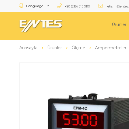
Language
+90 (216) 313 0110
iletisim@entes.
Ürünler
Anasayfa
Ürünler
Ölçme
Ampermetreler -