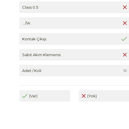
Class 0.5:
.../1A:
Kontak Çıkışı:
Sabit Akım Klemensi:
Adet / Koli:
16
(Var)
(Yok)