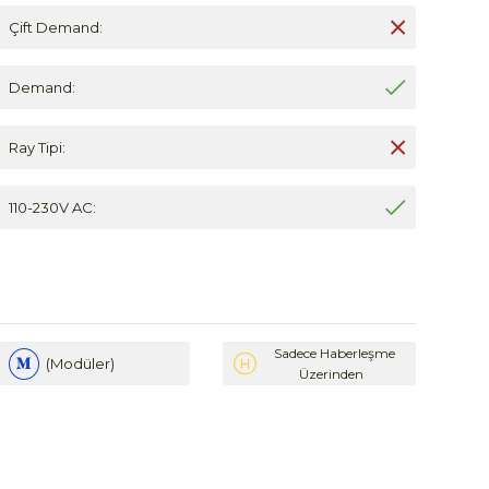
Çift Demand:
Demand:
Ray Tipi:
110-230V AC:
Sadece Haberleşme
(Modüler)
Üzerinden