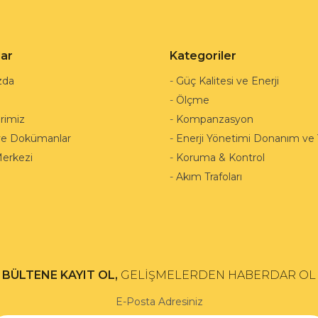
lar
Kategoriler
zda
-
Güç Kalitesi ve Enerji
-
Ölçme
rimiz
-
Kompanzasyon
ve Dokümanlar
-
Enerji Yönetimi Donanım ve Y
Merkezi
-
Koruma & Kontrol
-
Akım Trafoları
BÜLTENE KAYIT OL,
GELİŞMELERDEN HABERDAR OL
E-Posta Adresiniz