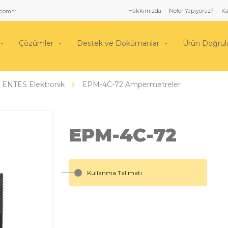
Hakkımızda
Neler Yapıyoruz?
Ka
com.tr
Çözümler
Destek ve Dokümanlar
Ürün Doğru
 ENTES Elektronik
EPM-4C-72 Ampermetreler
EPM-4C-72
Kullanma Talimatı