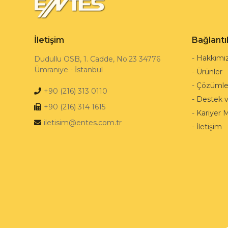
İletişim
Bağlantı
-
Hakkımı
Dudullu OSB, 1. Cadde, No:23 34776
Ümraniye - İstanbul
-
Ürünler
-
Çözümle
+90 (216) 313 0110
-
Destek 
+90 (216) 314 1615
-
Kariyer 
iletisim@entes.com.tr
-
İletişim