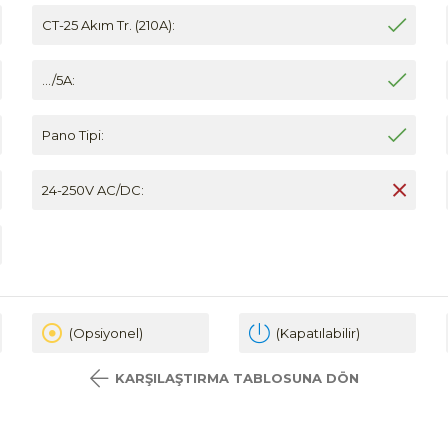
CT-25 Akım Tr. (210A):
.../5A:
Pano Tipi:
24-250V AC/DC:
(Opsiyonel)
(Kapatılabilir)
KARŞILAŞTIRMA TABLOSUNA DÖN