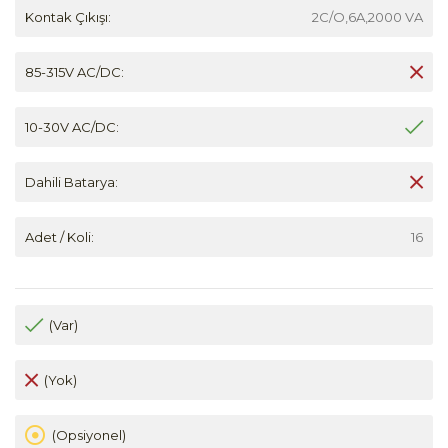
Kontak Çıkışı:
2C/O,6A,2000 VA
85-315V AC/DC:
10-30V AC/DC:
Dahili Batarya:
Adet / Koli:
16
(Var)
(Yok)
(Opsiyonel)