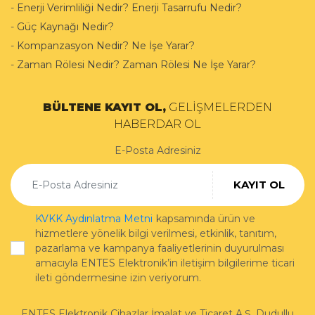
-
Enerji Verimliliği Nedir? Enerji Tasarrufu Nedir?
-
Güç Kaynağı Nedir?
-
Kompanzasyon Nedir? Ne İşe Yarar?
-
Zaman Rölesi Nedir? Zaman Rölesi Ne İşe Yarar?
BÜLTENE KAYIT OL,
GELİŞMELERDEN
HABERDAR OL
E-Posta Adresiniz
KAYIT OL
KVKK Aydınlatma Metni
kapsamında ürün ve
hizmetlere yönelik bilgi verilmesi, etkinlik, tanıtım,
pazarlama ve kampanya faaliyetlerinin duyurulması
amacıyla ENTES Elektronik’in iletişim bilgilerime ticari
ileti göndermesine izin veriyorum.
ENTES Elektronik Cihazlar İmalat ve Ticaret A.Ş.
Dudullu