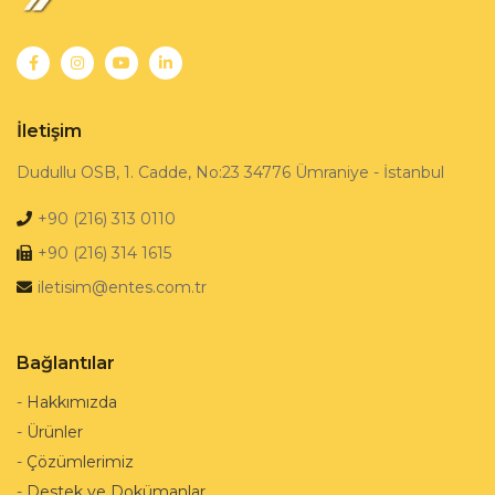
İletişim
Dudullu OSB, 1. Cadde, No:23 34776 Ümraniye - İstanbul
+90 (216) 313 0110
+90 (216) 314 1615
iletisim@entes.com.tr
Bağlantılar
-
Hakkımızda
-
Ürünler
-
Çözümlerimiz
-
Destek ve Dokümanlar