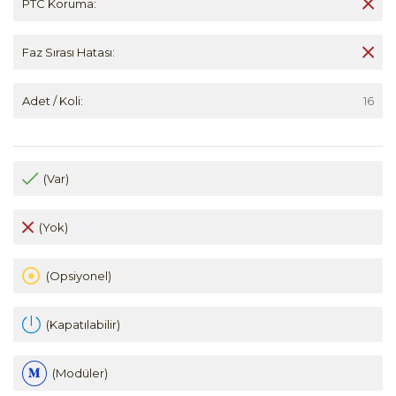
PTC Koruma:
Faz Sırası Hatası:
Adet / Koli:
16
(Var)
(Yok)
(Opsiyonel)
(Kapatılabilir)
(Modüler)