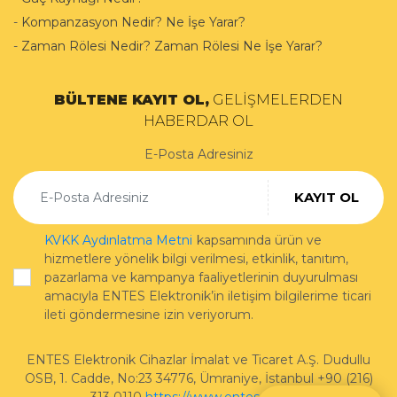
-
Kompanzasyon Nedir? Ne İşe Yarar?
-
Zaman Rölesi Nedir? Zaman Rölesi Ne İşe Yarar?
BÜLTENE KAYIT OL,
GELİŞMELERDEN
HABERDAR OL
E-Posta Adresiniz
KAYIT OL
KVKK Aydınlatma Metni
kapsamında ürün ve
hizmetlere yönelik bilgi verilmesi, etkinlik, tanıtım,
pazarlama ve kampanya faaliyetlerinin duyurulması
amacıyla ENTES Elektronik’in iletişim bilgilerime ticari
ileti göndermesine izin veriyorum.
ENTES Elektronik Cihazlar İmalat ve Ticaret A.Ş.
Dudullu
OSB, 1. Cadde, No:23 34776
,
Ümraniye
,
İstanbul
+90 (216)
313 0110
https://www.entes.com.tr/