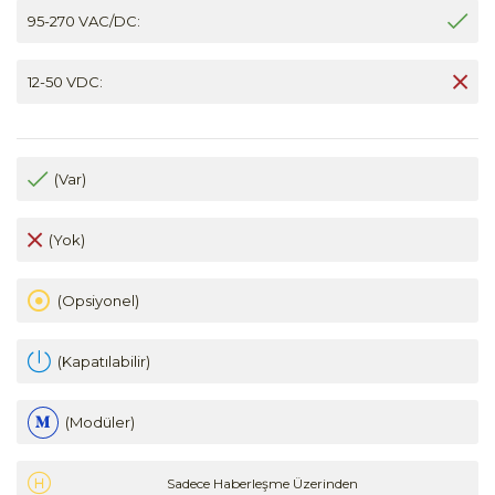
95-270 VAC/DC:
12-50 VDC:
(Var)
(Yok)
(Opsiyonel)
(Kapatılabilir)
(Modüler)
Sadece Haberleşme Üzerinden