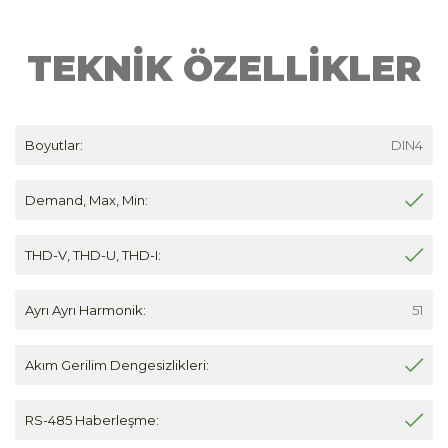
TEKNİK ÖZELLİKLER
Boyutlar:
DIN4
Demand, Max, Min:
THD-V, THD-U, THD-I:
Ayrı Ayrı Harmonik:
51
Akım Gerilim Dengesizlikleri:
RS-485 Haberleşme: