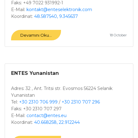
Faks: +49 7022 931992-1
E-Mail:
kontakt@enteselektronik.com
Koordinat:
48.587540, 9.345637
Devamını Oku...
18 October
ENTES Yunanistan
Adres: 32 , Ant. Tritsi str. Evosmos 56224 Selanik
Yunanistan
Tel:
+30 2310 706 999
/
+30 2310 707 296
Faks: +30 2310 707 297
E-Mail:
contact@entes.eu
Koordinat:
40.668258, 22.912244