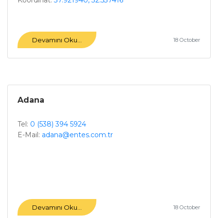
Koordinat:
37.921940, 32.537416
Devamını Oku...
18 October
Adana
Tel:
0 (538) 394 5924
E-Mail:
adana@entes.com.tr
Devamını Oku...
18 October