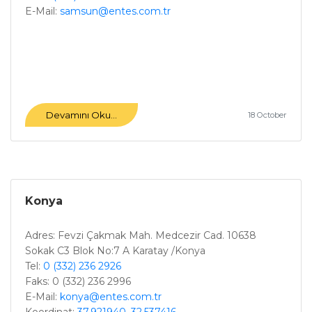
E-Mail:
samsun@entes.com.tr
Devamını Oku...
18 October
Konya
Adres: Fevzi Çakmak Mah. Medcezir Cad. 10638
Sokak C3 Blok No:7 A Karatay /Konya
Tel:
0 (332) 236 2926
Faks: 0 (332) 236 2996
E-Mail:
konya@entes.com.tr