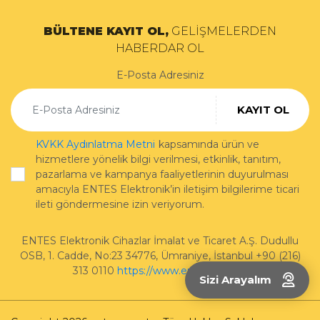
BÜLTENE KAYIT OL,
GELİŞMELERDEN
HABERDAR OL
E-Posta Adresiniz
KAYIT OL
KVKK Aydınlatma Metni
kapsamında ürün ve
hizmetlere yönelik bilgi verilmesi, etkinlik, tanıtım,
pazarlama ve kampanya faaliyetlerinin duyurulması
amacıyla ENTES Elektronik’in iletişim bilgilerime ticari
ileti göndermesine izin veriyorum.
ENTES Elektronik Cihazlar İmalat ve Ticaret A.Ş.
Dudullu
OSB, 1. Cadde, No:23 34776
,
Ümraniye
,
İstanbul
+90 (216)
313 0110
https://www.entes.com.tr/
Sizi Arayalım