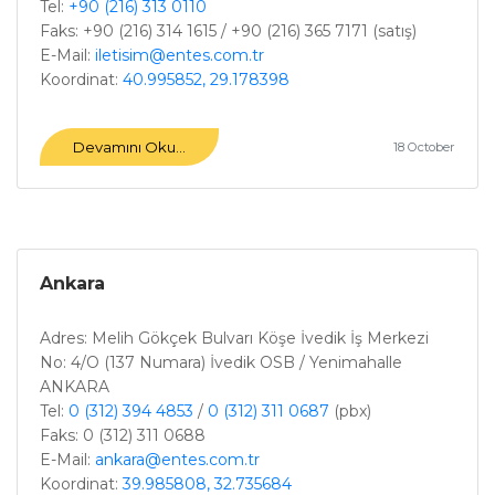
Tel:
+90 (216) 313 0110
Faks: +90 (216) 314 1615 / +90 (216) 365 7171 (satış)
E-Mail:
iletisim@entes.com.tr
Koordinat:
40.995852, 29.178398
Devamını Oku...
18 October
Ankara
Adres: Melih Gökçek Bulvarı Köşe İvedik İş Merkezi
No: 4/O (137 Numara) İvedik OSB / Yenimahalle
ANKARA
Tel:
0 (312) 394 4853
/
0 (312) 311 0687
(pbx)
Faks: 0 (312) 311 0688
E-Mail:
ankara@entes.com.tr
Koordinat:
39.985808, 32.735684