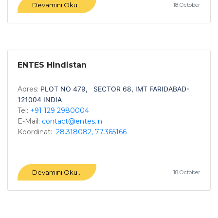
Devamını Oku...
18 October
ENTES Hindistan
Adres:
PLOT NO 479, SECTOR 68, IMT FARIDABAD-
121004 INDIA
Tel:
+91 129 2980004
E-Mail:
contact@entes.in
Koordinat:
28.318082, 77.365166
Devamını Oku...
18 October