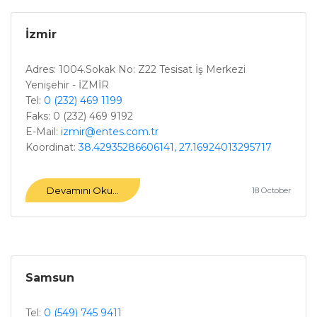
İzmir
Adres: 1004.Sokak No: Z22 Tesisat İş Merkezi
Yenişehir - İZMİR
Tel:
0 (232) 469 1199
Faks: 0 (232) 469 9192
E-Mail:
izmir@entes.com.tr
Koordinat:
38.42935286606141, 27.16924013295717
Devamını Oku...
18 October
Samsun
Tel:
0 (549) 745 9411