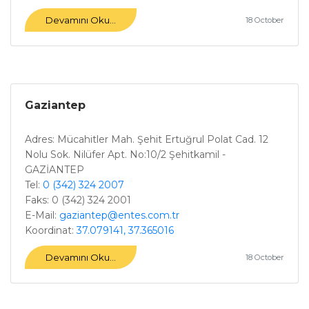
Devamını Oku...
18 October
Gaziantep
Adres: Mücahitler Mah. Şehit Ertuğrul Polat Cad. 12
Nolu Sok. Nilüfer Apt. No:10/2 Şehitkamil -
GAZİANTEP
Tel:
0 (342) 324 2007
Faks: 0 (342) 324 2001
E-Mail:
gaziantep@entes.com.tr
Koordinat:
37.079141, 37.365016
Devamını Oku...
18 October