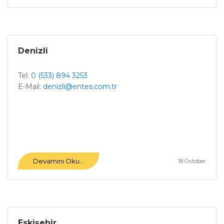
Denizli
Tel:
0 (533) 894 3253
E-Mail:
denizli@entes.com.tr
Devamını Oku...
18 October
Eskişehir