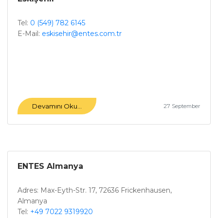
Tel:
0 (549) 782 6145
E-Mail:
eskisehir@entes.com.tr
Devamını Oku...
27 September
ENTES Almanya
Adres: Max-Eyth-Str. 17, 72636 Frickenhausen,
Almanya
Tel:
+49 7022 9319920