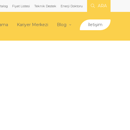
ARA
talog
Fiyat Listesi
Teknik Destek
Enerji Doktoru
lama
Kariyer Merkezi
Blog
İletişim