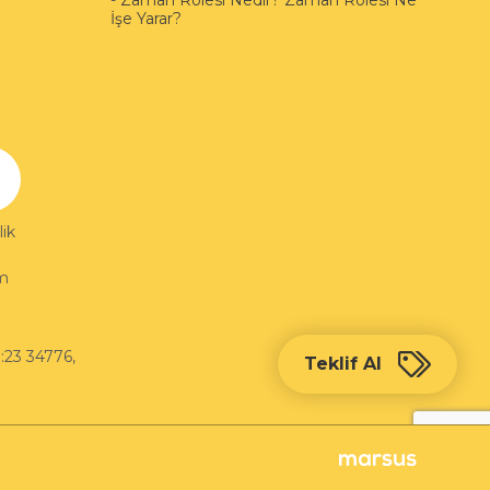
-
Zaman Rölesi Nedir? Zaman Rölesi Ne
İşe Yarar?
ik
im
:23 34776
,
Teklif Al