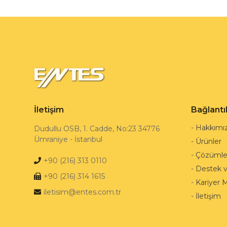
İletişim
Bağlantı
-
Hakkımı
Dudullu OSB, 1. Cadde, No:23 34776
Ümraniye - İstanbul
-
Ürünler
-
Çözümle
+90 (216) 313 0110
-
Destek 
+90 (216) 314 1615
-
Kariyer 
iletisim@entes.com.tr
-
İletişim