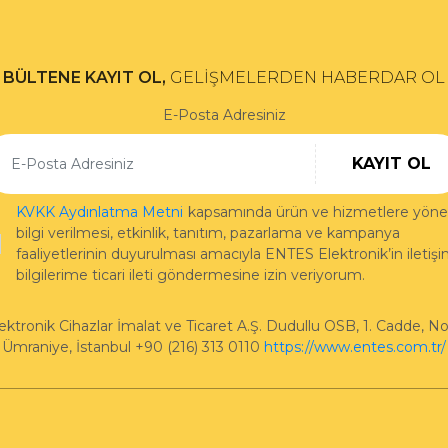
BÜLTENE KAYIT OL,
GELİŞMELERDEN HABERDAR OL
E-Posta Adresiniz
KAYIT OL
KVKK Aydınlatma Metni
kapsamında ürün ve hizmetlere yönel
bilgi verilmesi, etkinlik, tanıtım, pazarlama ve kampanya
faaliyetlerinin duyurulması amacıyla ENTES Elektronik’in iletiş
bilgilerime ticari ileti göndermesine izin veriyorum.
ktronik Cihazlar İmalat ve Ticaret A.Ş.
Dudullu OSB, 1. Cadde, No
Ümraniye
,
İstanbul
+90 (216) 313 0110
https://www.entes.com.tr/