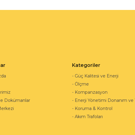
lar
Kategoriler
zda
-
Güç Kalitesi ve Enerji
-
Ölçme
rimiz
-
Kompanzasyon
ve Dokümanlar
-
Enerji Yönetimi Donanım ve Y
Merkezi
-
Koruma & Kontrol
-
Akım Trafoları