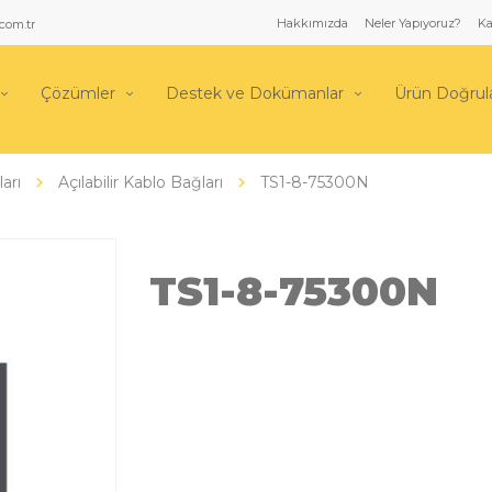
Hakkımızda
Neler Yapıyoruz?
Ka
com.tr
Çözümler
Destek ve Dokümanlar
Ürün Doğru
arı
Açılabilir Kablo Bağları
TS1-8-75300N
TS1-8-75300N