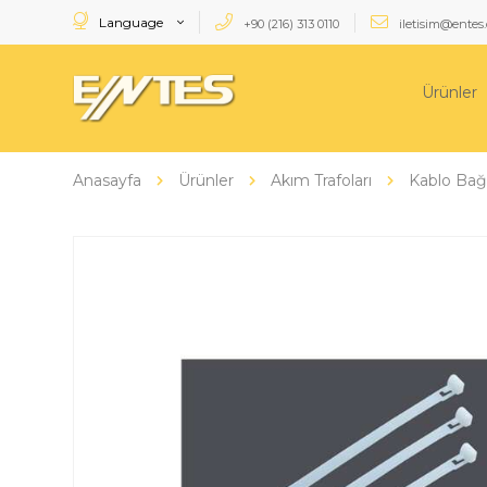
Language
+90 (216) 313 0110
iletisim@entes.
Ürünler
Anasayfa
Ürünler
Akım Trafoları
Kablo Bağl