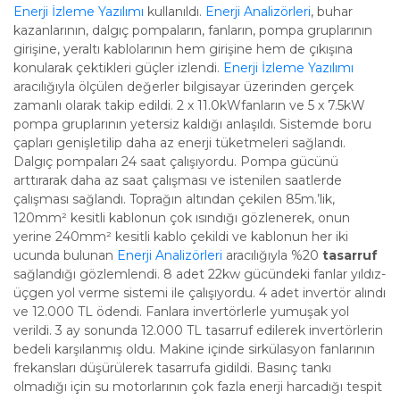
Enerji İzleme Yazılımı
kullanıldı.
Enerji Analizörleri
, buhar
kazanlarının, dalgıç pompaların, fanların, pompa gruplarının
girişine, yeraltı kablolarının hem girişine hem de çıkışına
konularak çektikleri güçler izlendi.
Enerji İzleme Yazılımı
aracılığıyla ölçülen değerler bilgisayar üzerinden gerçek
zamanlı olarak takip edildi. 2 x 11.0kWfanların ve 5 x 7.5kW
pompa gruplarının yetersiz kaldığı anlaşıldı. Sistemde boru
çapları genişletilip daha az enerji tüketmeleri sağlandı.
Dalgıç pompaları 24 saat çalışıyordu. Pompa gücünü
arttırarak daha az saat çalışması ve istenilen saatlerde
çalışması sağlandı. Toprağın altından çekilen 85m.’lik,
120mm² kesitli kablonun çok ısındığı gözlenerek, onun
yerine 240mm² kesitli kablo çekildi ve kablonun her iki
ucunda bulunan
Enerji Analizörleri
aracılığıyla %20
tasarruf
sağlandığı gözlemlendi. 8 adet 22kw gücündeki fanlar yıldız-
üçgen yol verme sistemi ile çalışıyordu. 4 adet invertör alındı
ve 12.000 TL ödendi. Fanlara invertörlerle yumuşak yol
verildi. 3 ay sonunda 12.000 TL tasarruf edilerek invertörlerin
bedeli karşılanmış oldu. Makine içinde sirkülasyon fanlarının
frekansları düşürülerek tasarrufa gidildi. Basınç tankı
olmadığı için su motorlarının çok fazla enerji harcadığı tespit