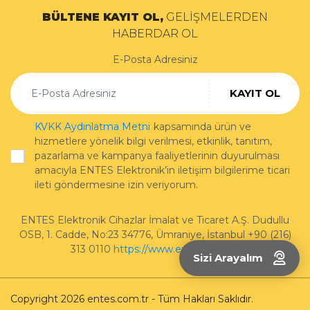
BÜLTENE KAYIT OL,
GELİŞMELERDEN
HABERDAR OL
E-Posta Adresiniz
KAYIT OL
KVKK Aydınlatma Metni
kapsamında ürün ve
hizmetlere yönelik bilgi verilmesi, etkinlik, tanıtım,
pazarlama ve kampanya faaliyetlerinin duyurulması
amacıyla ENTES Elektronik’in iletişim bilgilerime ticari
ileti göndermesine izin veriyorum.
ENTES Elektronik Cihazlar İmalat ve Ticaret A.Ş.
Dudullu
OSB, 1. Cadde, No:23 34776
,
Ümraniye
,
İstanbul
+90 (216)
313 0110
https://www.entes.com.tr/
Sizi Arayalım
Copyright 2026 entes.com.tr - Tüm Hakları Saklıdır.