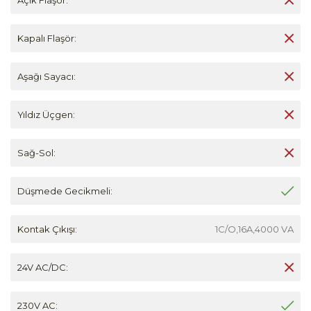
Kapalı Flaşör:
Aşağı Sayacı:
Yıldız Üçgen:
Sağ-Sol:
Düşmede Gecikmeli:
Kontak Çıkışı:
1C/O,16A,4000 VA
24V AC/DC:
230V AC: