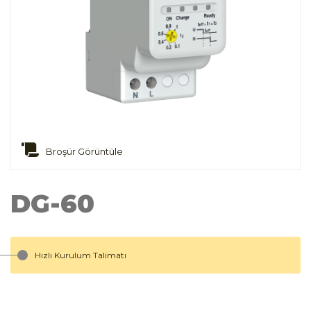
Broşür Görüntüle
DG-60
Hızlı Kurulum Talimatı