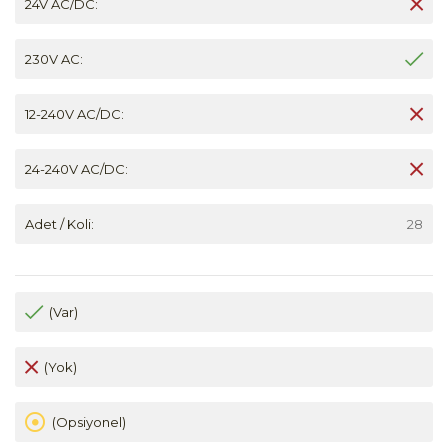
24V AC/DC:
230V AC:
12-240V AC/DC:
24-240V AC/DC:
Adet / Koli:
28
(Var)
(Yok)
(Opsiyonel)