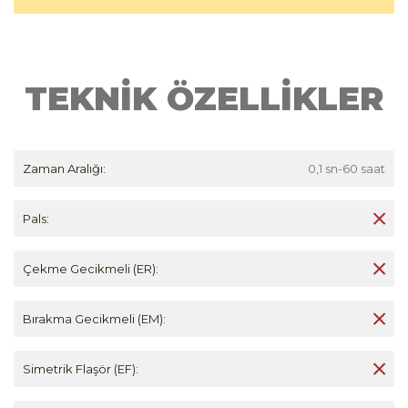
TEKNİK ÖZELLİKLER
Zaman Aralığı:
0,1 sn-60 saat
Pals:
Çekme Gecikmeli (ER):
Bırakma Gecikmeli (EM):
Simetrik Flaşör (EF):