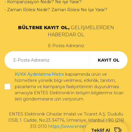
-
Kompanzasyon Nedir? Ne İşe Yarar?
-
Zaman Rölesi Nedir? Zaman Rölesi Ne İşe Yarar?
BÜLTENE KAYIT OL,
GELİŞMELERDEN
HABERDAR OL
E-Posta Adresiniz
KAYIT OL
KVKK Aydınlatma Metni
kapsamında ürün ve
hizmetlere yönelik bilgi verilmesi, etkinlik, tanıtım,
pazarlama ve kampanya faaliyetlerinin duyurulması
amacıyla ENTES Elektronik’in iletişim bilgilerime ticari
ileti göndermesine izin veriyorum.
ENTES Elektronik Cihazlar İmalat ve Ticaret A.Ş.
Dudullu
OSB, 1. Cadde, No:23 34776
,
Ümraniye
,
İstanbul
+90 (216)
313 0110
https://www.entes.com.tr/
Teklif Al