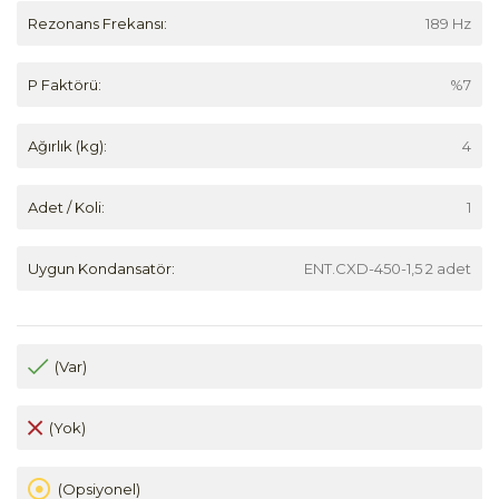
Rezonans Frekansı:
189 Hz
P Faktörü:
%7
Ağırlık (kg):
4
Adet / Koli:
1
Uygun Kondansatör:
ENT.CXD-450-1,5 2 adet
(Var)
(Yok)
(Opsiyonel)