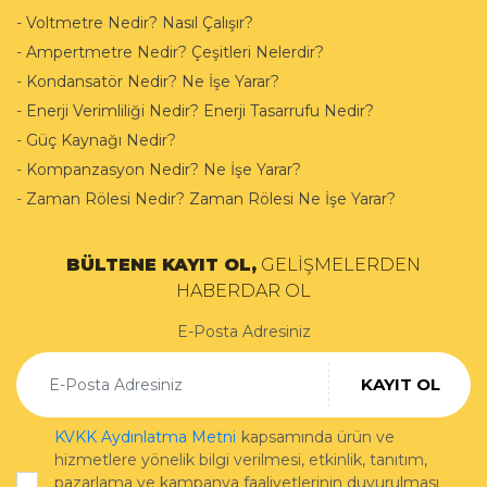
-
Voltmetre Nedir? Nasıl Çalışır?
-
Ampertmetre Nedir? Çeşitleri Nelerdir?
-
Kondansatör Nedir? Ne İşe Yarar?
-
Enerji Verimliliği Nedir? Enerji Tasarrufu Nedir?
-
Güç Kaynağı Nedir?
-
Kompanzasyon Nedir? Ne İşe Yarar?
-
Zaman Rölesi Nedir? Zaman Rölesi Ne İşe Yarar?
BÜLTENE KAYIT OL,
GELİŞMELERDEN
HABERDAR OL
E-Posta Adresiniz
KAYIT OL
KVKK Aydınlatma Metni
kapsamında ürün ve
hizmetlere yönelik bilgi verilmesi, etkinlik, tanıtım,
pazarlama ve kampanya faaliyetlerinin duyurulması