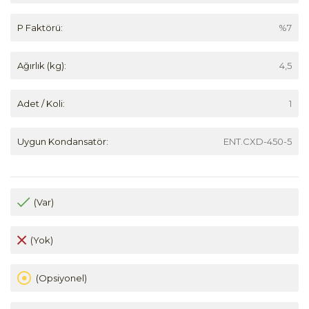
P Faktörü:
%7
Ağırlık (kg):
4,5
Adet / Koli:
1
Uygun Kondansatör:
ENT.CXD-450-5
(Var)
(Yok)
(Opsiyonel)