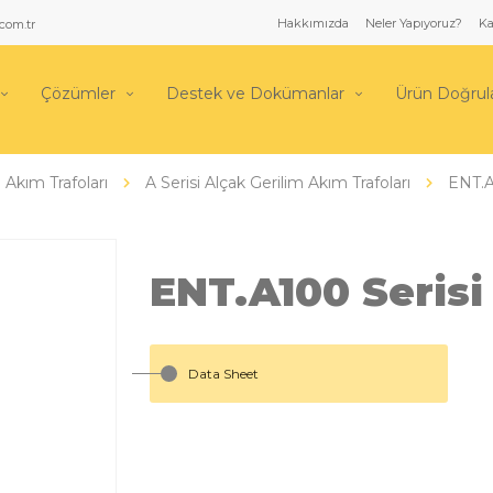
Hakkımızda
Neler Yapıyoruz?
Ka
com.tr
Çözümler
Destek ve Dokümanlar
Ürün Doğru
Akım Trafoları
A Serisi Alçak Gerilim Akım Trafoları
ENT.A
ENT.A100 Serisi
Data Sheet