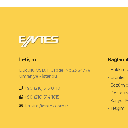
İletişim
Bağlantı
-
Hakkımı
Dudullu OSB, 1. Cadde, No:23 34776
Ümraniye - İstanbul
-
Ürünler
-
Çözümle
+90 (216) 313 0110
-
Destek 
+90 (216) 314 1615
-
Kariyer 
iletisim@entes.com.tr
-
İletişim