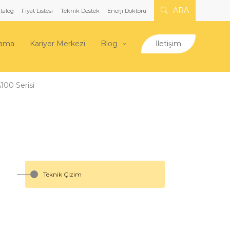
ARA
talog
Fiyat Listesi
Teknik Destek
Enerji Doktoru
lama
Kariyer Merkezi
Blog
İletişim
100 Serisi
Teknik Çizim