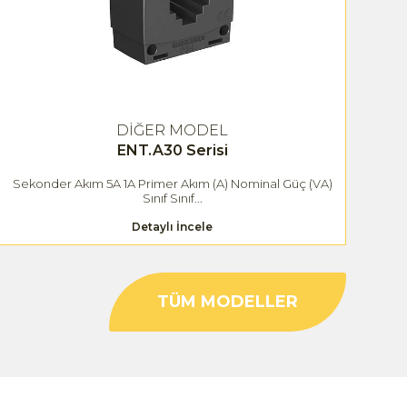
DİĞER MODEL
ENT.A30 Serisi
Sekonder Akım 5A 1A Primer Akım (A) Nominal Güç (VA)
S
Sınıf Sınıf...
Detaylı İncele
TÜM MODELLER