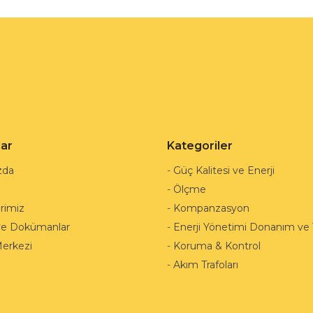
lar
Kategoriler
zda
-
Güç Kalitesi ve Enerji
-
Ölçme
rimiz
-
Kompanzasyon
ve Dokümanlar
-
Enerji Yönetimi Donanım ve Y
Merkezi
-
Koruma & Kontrol
-
Akım Trafoları