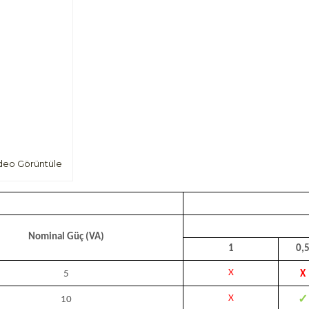
deo Görüntüle
Nominal Güç (VA)
1
0,
X
5
X
✓
X
10