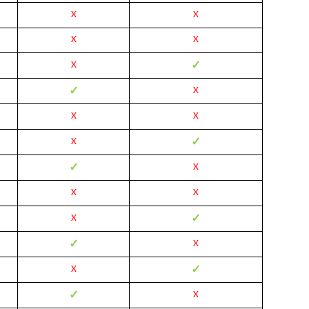
X
X
X
X
✓
X
✓
X
X
X
✓
X
✓
X
X
X
✓
X
✓
X
✓
X
✓
X