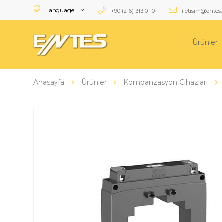
Language
+90 (216) 313 0110
iletisim@entes.
Ürünler
Anasayfa
Ürünler
Kompanzasyon Cihazları