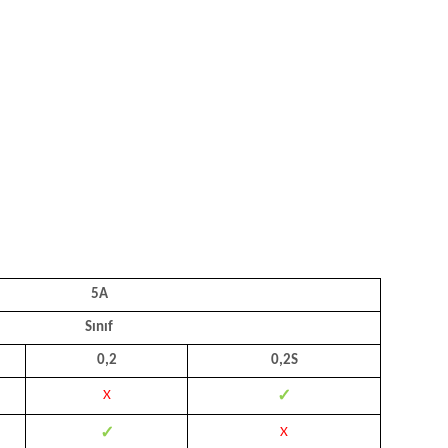
5A
Sınıf
5
0,2
0,2S
✓
X
✓
X