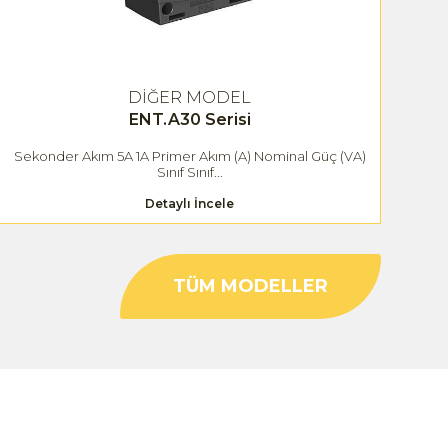
DİĞER MODEL
ENT.A30 Serisi
Sekonder Akım 5A 1A Primer Akım (A) Nominal Güç (VA)
S
Sınıf Sınıf...
Detaylı İncele
TÜM MODELLER