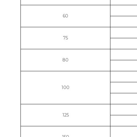
60
75
80
100
125