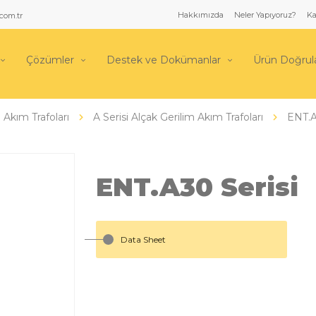
Hakkımızda
Neler Yapıyoruz?
Ka
com.tr
Çözümler
Destek ve Dokümanlar
Ürün Doğru
Akım Trafoları
A Serisi Alçak Gerilim Akım Trafoları
ENT.A
ENT.A30 Serisi
Data Sheet