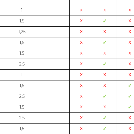
1
X
X
X
1,5
✓
X
X
1,25
X
X
X
1,5
✓
X
X
1,5
X
X
X
2,5
✓
X
X
1
X
X
X
1,5
✓
X
X
2,5
✓
✓
X
1,5
✓
X
X
2,5
✓
X
X
1,5
✓
X
X