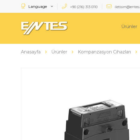
Language
+90 (216) 313 0110
iletisim@entes.
Ürünler
Anasayfa
Ürünler
Kompanzasyon Cihazları