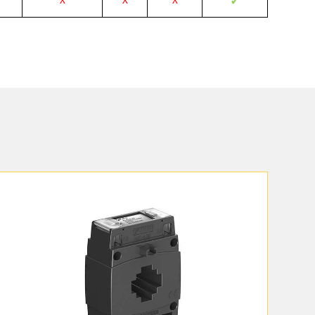
✓
X
X
X