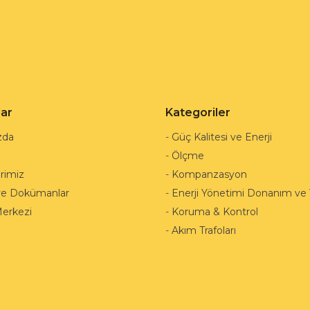
lar
Kategoriler
zda
-
Güç Kalitesi ve Enerji
-
Ölçme
rimiz
-
Kompanzasyon
ve Dokümanlar
-
Enerji Yönetimi Donanım ve Y
Merkezi
-
Koruma & Kontrol
-
Akım Trafoları