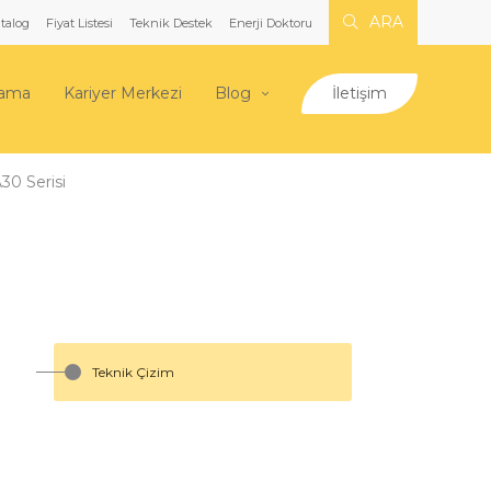
ARA
talog
Fiyat Listesi
Teknik Destek
Enerji Doktoru
lama
Kariyer Merkezi
Blog
İletişim
30 Serisi
Teknik Çizim