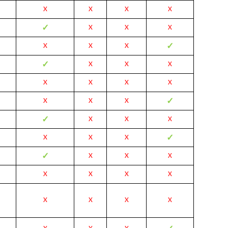
X
X
X
X
✓
X
X
X
✓
X
X
X
✓
X
X
X
X
X
X
X
✓
X
X
X
✓
X
X
X
✓
X
X
X
✓
X
X
X
X
X
X
X
X
X
X
X