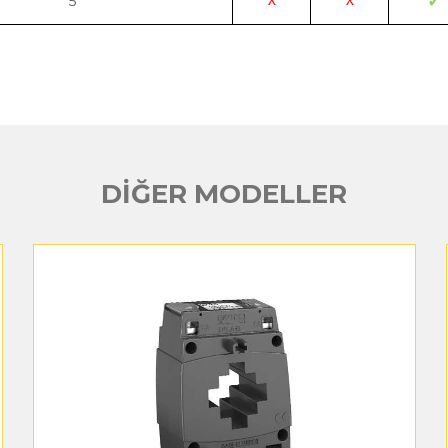
5
✓
X
X
DİĞER MODELLER