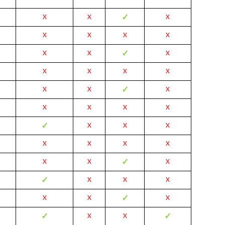
✓
X
X
X
X
X
X
X
✓
X
X
X
X
X
X
X
✓
X
X
X
X
X
X
X
✓
X
X
X
X
X
X
X
✓
X
X
X
✓
X
X
X
✓
X
X
X
✓
✓
X
X