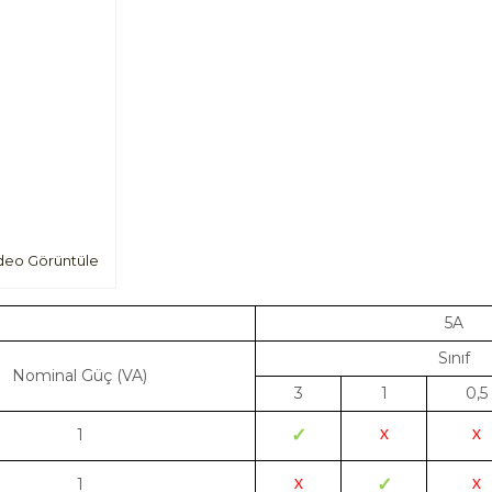
deo Görüntüle
5A
Sınıf
Nominal Güç (VA)
3
1
0,5
1
✓
X
X
1
✓
X
X