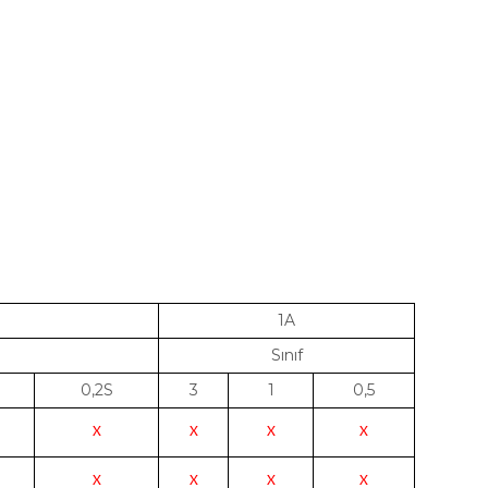
1A
Sınıf
0,2S
3
1
0,5
X
X
X
X
X
X
X
X