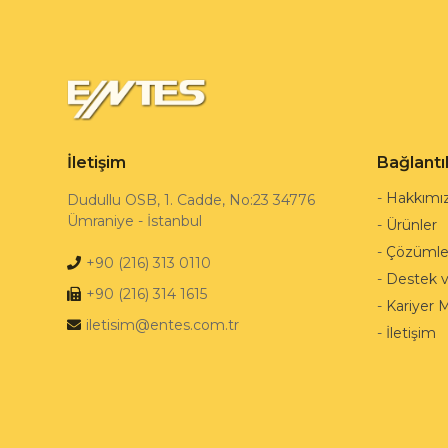
İletişim
Bağlantı
-
Hakkımı
Dudullu OSB, 1. Cadde, No:23 34776
Ümraniye - İstanbul
-
Ürünler
-
Çözümle
+90 (216) 313 0110
-
Destek 
+90 (216) 314 1615
-
Kariyer 
iletisim@entes.com.tr
-
İletişim