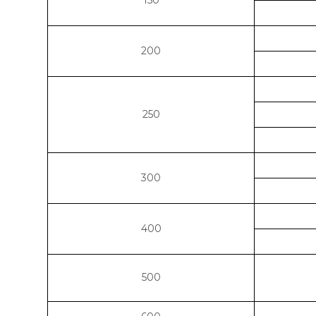
150
200
250
300
400
500