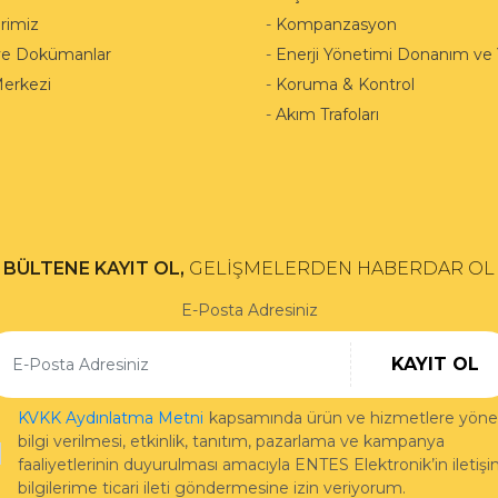
rimiz
-
Kompanzasyon
ve Dokümanlar
-
Enerji Yönetimi Donanım ve Y
Merkezi
-
Koruma & Kontrol
-
Akım Trafoları
BÜLTENE KAYIT OL,
GELİŞMELERDEN HABERDAR OL
E-Posta Adresiniz
KAYIT OL
KVKK Aydınlatma Metni
kapsamında ürün ve hizmetlere yönel
bilgi verilmesi, etkinlik, tanıtım, pazarlama ve kampanya
faaliyetlerinin duyurulması amacıyla ENTES Elektronik’in iletiş
bilgilerime ticari ileti göndermesine izin veriyorum.