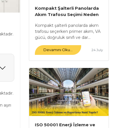
Kompakt Şalterli Panolarda
Akım Trafosu Seçimi Neden
Önemlidir?
Kompakt şalterli panolarda akım
trafosu seçerken primer akım, VA
ktadır.
gücü, doğruluk sınıfı ve dar...
Devamını Oku...
24 July
ktadır.
 aşırı
ISO 50001 Enerji İzleme ve