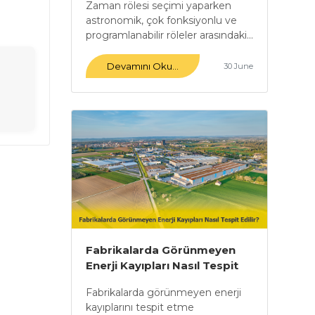
Zaman rölesi seçimi yaparken
Arasındaki Farklar Nelerdir?
astronomik, çok fonksiyonlu ve
programlanabilir röleler arasındaki...
Devamını Oku...
30 June
Fabrikalarda Görünmeyen
Enerji Kayıpları Nasıl Tespit
Edilebilir?
Fabrikalarda görünmeyen enerji
kayıplarını tespit etme