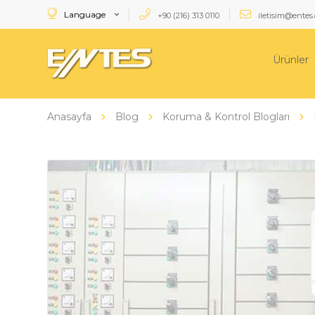
Language
+90 (216) 313 0110
iletisim@entes.
Ürünler
Anasayfa
Blog
Koruma & Kontrol Blogları