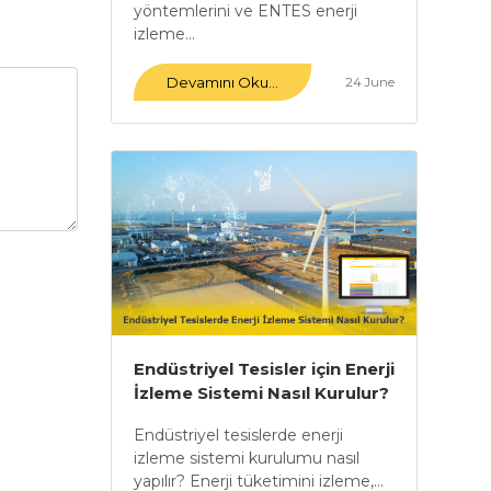
yöntemlerini ve ENTES enerji
izleme...
Devamını Oku...
24 June
Endüstriyel Tesisler için Enerji
İzleme Sistemi Nasıl Kurulur?
Enerji İzleme Sistemi Ne İşe
Endüstriyel tesislerde enerji
Yarar?
izleme sistemi kurulumu nasıl
yapılır? Enerji tüketimini izleme,...