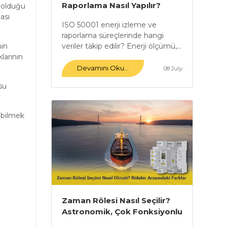
Raporlama Nasıl Yapılır?
l olduğu
ması
ISO 50001 enerji izleme ve
raporlama süreçlerinde hangi
veriler takip edilir? Enerji ölçümü,...
nin
larının
Devamını Oku...
08 July
su
abilmek
Zaman Rölesi Nasıl Seçilir?
Astronomik, Çok Fonksiyonlu
ve Programlanabilir Röleler