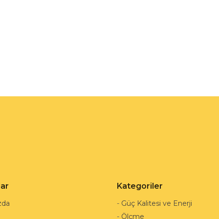
lar
Kategoriler
zda
-
Güç Kalitesi ve Enerji
-
Ölçme