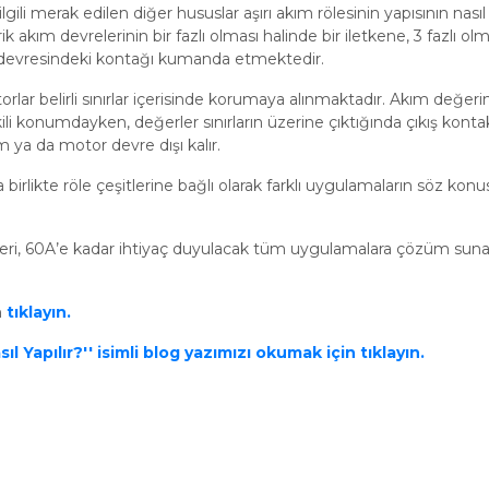
lgili merak edilen diğer hususlar aşırı akım rölesinin yapısının nası
ktrik akım devrelerinin bir fazlı olması halinde bir iletkene, 3 fazlı ol
devresindeki kontağı kumanda etmektedir.
rlar belirli sınırlar içerisinde korumaya alınmaktadır. Akım değeri
li konumdayken, değerler sınırların üzerine çıktığında çıkış kontak
m ya da motor devre dışı kalır.
 birlikte röle çeşitlerine bağlı olarak farklı uygulamaların söz konu
eri, 60A’e kadar ihtiyaç duyulacak tüm uygulamalara çözüm sun
n
tıklayın.
 Yapılır?'' isimli blog yazımızı okumak için tıklayın.