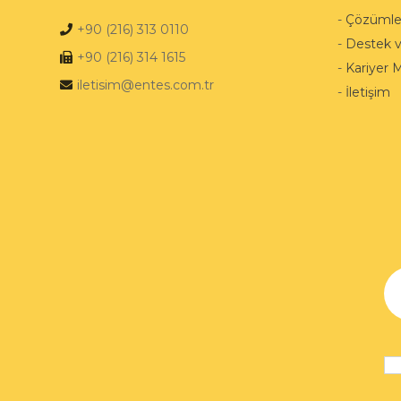
-
Çözümle
+90 (216) 313 0110
-
Destek 
+90 (216) 314 1615
-
Kariyer 
iletisim@entes.com.tr
-
İletişim