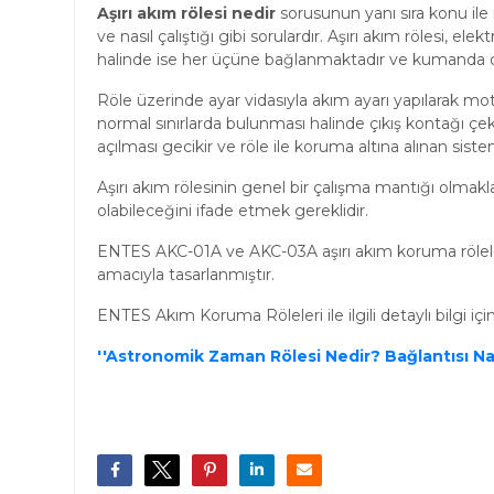
Aşırı akım rölesi nedir
sorusunun yanı sıra konu ile i
ve nasıl çalıştığı gibi sorulardır. Aşırı akım rölesi, ele
halinde ise her üçüne bağlanmaktadır ve kumanda 
Röle üzerinde ayar vidasıyla akım ayarı yapılarak moto
normal sınırlarda bulunması halinde çıkış kontağı çeki
açılması gecikir ve röle ile koruma altına alınan siste
Aşırı akım rölesinin genel bir çalışma mantığı olmakla
olabileceğini ifade etmek gereklidir.
ENTES AKC-01A ve AKC-03A aşırı akım koruma rölel
amacıyla tasarlanmıştır.
ENTES Akım Koruma Röleleri ile ilgili detaylı bilgi içi
''Astronomik Zaman Rölesi Nedir? Bağlantısı Nasıl