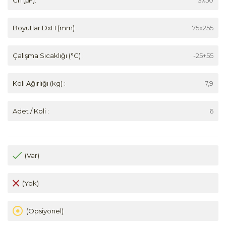
Boyutlar DxH (mm) :
75x255
Çalışma Sıcaklığı (°C) :
-25+55
Koli Ağırlığı (kg) :
7,9
Adet / Koli :
6
(Var)
(Yok)
(Opsiyonel)