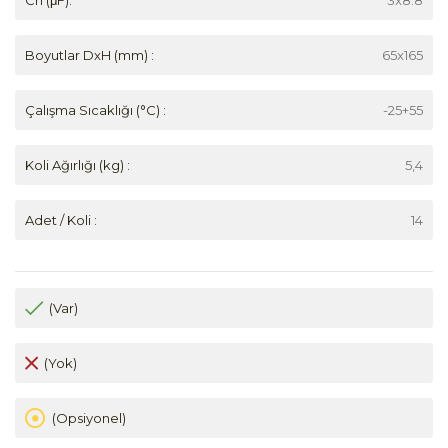
Boyutlar DxH (mm) :
65x165
Çalışma Sıcaklığı (°C) :
-25+55
Koli Ağırlığı (kg) :
5,4
Adet / Koli :
14
(Var)
(Yok)
(Opsiyonel)