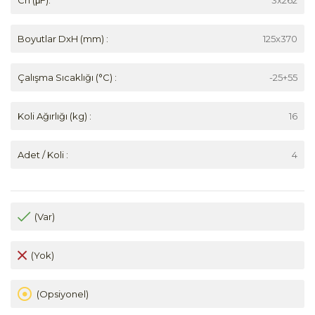
Boyutlar DxH (mm) :
125x370
Çalışma Sıcaklığı (°C) :
-25+55
Koli Ağırlığı (kg) :
16
Adet / Koli :
4
(Var)
(Yok)
(Opsiyonel)