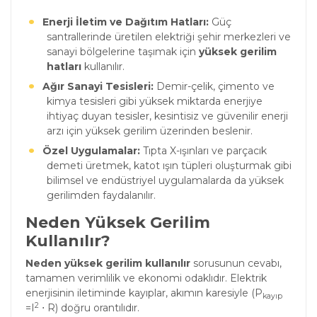
Enerji İletim ve Dağıtım Hatları:
Güç
santrallerinde üretilen elektriği şehir merkezleri ve
sanayi bölgelerine taşımak için
yüksek gerilim
hatları
kullanılır.
Ağır Sanayi Tesisleri:
Demir-çelik, çimento ve
kimya tesisleri gibi yüksek miktarda enerjiye
ihtiyaç duyan tesisler, kesintisiz ve güvenilir enerji
arzı için yüksek gerilim üzerinden beslenir.
Özel Uygulamalar:
Tıpta X-ışınları ve parçacık
demeti üretmek, katot ışın tüpleri oluşturmak gibi
bilimsel ve endüstriyel uygulamalarda da yüksek
gerilimden faydalanılır.
Neden Yüksek Gerilim
Kullanılır?
Neden yüksek gerilim kullanılır
sorusunun cevabı,
tamamen verimlilik ve ekonomi odaklıdır. Elektrik
enerjisinin iletiminde kayıplar, akımın karesiyle (P
kayıp
2
=I
⋅ R) doğru orantılıdır.