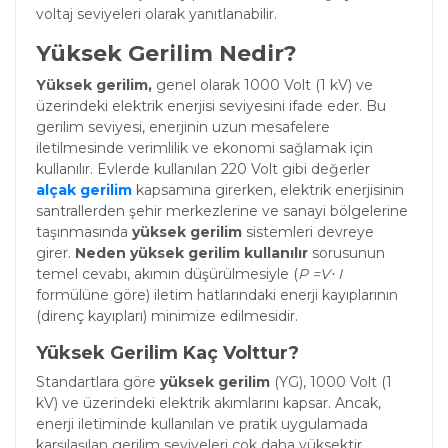
voltaj seviyeleri olarak yanıtlanabilir.
Yüksek Gerilim Nedir?
Yüksek gerilim,
genel olarak 1000 Volt (1 kV) ve
üzerindeki elektrik enerjisi seviyesini ifade eder. Bu
gerilim seviyesi, enerjinin uzun mesafelere
iletilmesinde verimlilik ve ekonomi sağlamak için
kullanılır. Evlerde kullanılan 220 Volt gibi değerler
alçak gerilim
kapsamına girerken, elektrik enerjisinin
santrallerden şehir merkezlerine ve sanayi bölgelerine
taşınmasında
yüksek gerilim
sistemleri devreye
girer.
Neden yüksek gerilim kullanılır
sorusunun
temel cevabı, akımın düşürülmesiyle (
P =V⋅ I
formülüne göre) iletim hatlarındaki enerji kayıplarının
(direnç kayıpları) minimize edilmesidir.
Yüksek Gerilim Kaç Volttur?
Standartlara göre
yüksek gerilim
(YG), 1000 Volt (1
kV) ve üzerindeki elektrik akımlarını kapsar. Ancak,
enerji iletiminde kullanılan ve pratik uygulamada
karşılaşılan gerilim seviyeleri çok daha yüksektir.