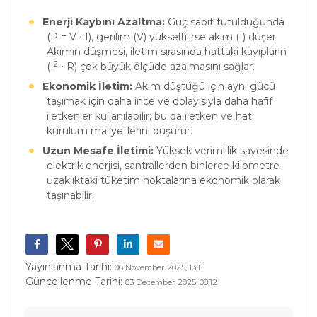
Enerji Kaybını Azaltma:
Güç sabit tutulduğunda
(P = V ⋅ I), gerilim (V) yükseltilirse akım (I) düşer.
Akımın düşmesi, iletim sırasında hattaki kayıpların
2
(I
⋅ R) çok büyük ölçüde azalmasını sağlar.
Ekonomik İletim:
Akım düştüğü için aynı gücü
taşımak için daha ince ve dolayısıyla daha hafif
iletkenler kullanılabilir; bu da iletken ve hat
kurulum maliyetlerini düşürür.
Uzun Mesafe İletimi:
Yüksek verimlilik sayesinde
elektrik enerjisi, santrallerden binlerce kilometre
uzaklıktaki tüketim noktalarına ekonomik olarak
taşınabilir.
Yayınlanma Tarihi:
06 November 2025, 13:11
Güncellenme Tarihi:
03 December 2025, 08:12