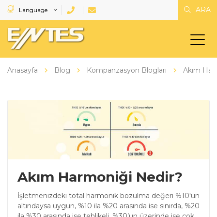
ARA
Language
Anasayfa
Blog
Kompanzasyon Blogları
Akım Har
Akım Harmoniği Nedir?
İşletmenizdeki total harmonik bozulma değeri %10'un
altındaysa uygun, %10 ila %20 arasında ise sınırda, %20
ila %30 arasında ise tehlikeli, %30’un üzerinde ise çok