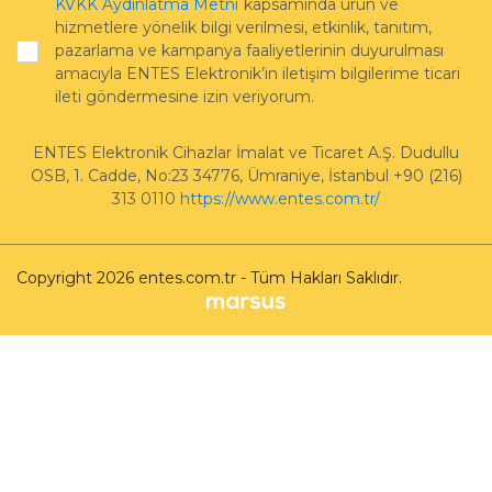
KVKK Aydınlatma Metni
kapsamında ürün ve
hizmetlere yönelik bilgi verilmesi, etkinlik, tanıtım,
pazarlama ve kampanya faaliyetlerinin duyurulması
amacıyla ENTES Elektronik’in iletişim bilgilerime ticari
ileti göndermesine izin veriyorum.
ENTES Elektronik Cihazlar İmalat ve Ticaret A.Ş.
Dudullu
OSB, 1. Cadde, No:23 34776
,
Ümraniye
,
İstanbul
+90 (216)
313 0110
https://www.entes.com.tr/
Copyright 2026 entes.com.tr - Tüm Hakları Saklıdır.