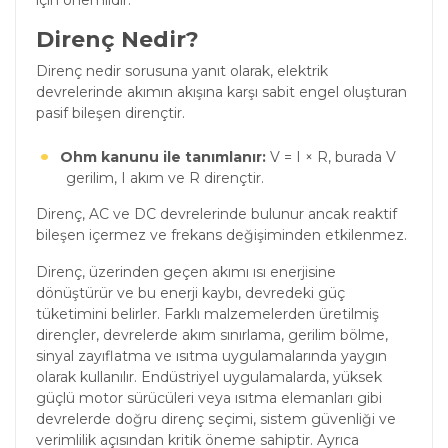
için önemlidir.
Direnç Nedir?
Direnç nedir sorusuna yanıt olarak, elektrik
devrelerinde akımın akışına karşı sabit engel oluşturan
pasif bileşen dirençtir.
Ohm kanunu ile tanımlanır:
V = I × R, burada V
gerilim, I akım ve R dirençtir.
Direnç, AC ve DC devrelerinde bulunur ancak reaktif
bileşen içermez ve frekans değişiminden etkilenmez.
Direnç, üzerinden geçen akımı ısı enerjisine
dönüştürür ve bu enerji kaybı, devredeki güç
tüketimini belirler. Farklı malzemelerden üretilmiş
dirençler, devrelerde akım sınırlama, gerilim bölme,
sinyal zayıflatma ve ısıtma uygulamalarında yaygın
olarak kullanılır. Endüstriyel uygulamalarda, yüksek
güçlü motor sürücüleri veya ısıtma elemanları gibi
devrelerde doğru direnç seçimi, sistem güvenliği ve
verimlilik açısından kritik öneme sahiptir. Ayrıca