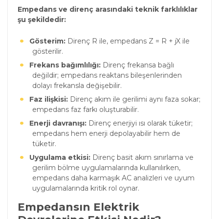
Empedans ve direnç arasındaki teknik farklılıklar
şu şekildedir:
Gösterim:
Direnç R ile, empedans Z = R + jX ile
gösterilir.
Frekans bağımlılığı:
Direnç frekansa bağlı
değildir; empedans reaktans bileşenlerinden
dolayı frekansla değişebilir.
Faz ilişkisi:
Direnç akım ile gerilimi aynı faza sokar;
empedans faz farkı oluşturabilir.
Enerji davranışı:
Direnç enerjiyi ısı olarak tüketir;
empedans hem enerji depolayabilir hem de
tüketir.
Uygulama etkisi:
Direnç basit akım sınırlama ve
gerilim bölme uygulamalarında kullanılırken,
empedans daha karmaşık AC analizleri ve uyum
uygulamalarında kritik rol oynar.
Empedansın Elektrik