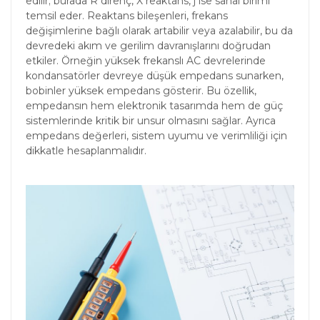
edilir; burada R direnç, X reaktans, j ise sanal birimi
temsil eder. Reaktans bileşenleri, frekans
değişimlerine bağlı olarak artabilir veya azalabilir, bu da
devredeki akım ve gerilim davranışlarını doğrudan
etkiler. Örneğin yüksek frekanslı AC devrelerinde
kondansatörler devreye düşük empedans sunarken,
bobinler yüksek empedans gösterir. Bu özellik,
empedansın hem elektronik tasarımda hem de güç
sistemlerinde kritik bir unsur olmasını sağlar. Ayrıca
empedans değerleri, sistem uyumu ve verimliliği için
dikkatle hesaplanmalıdır.