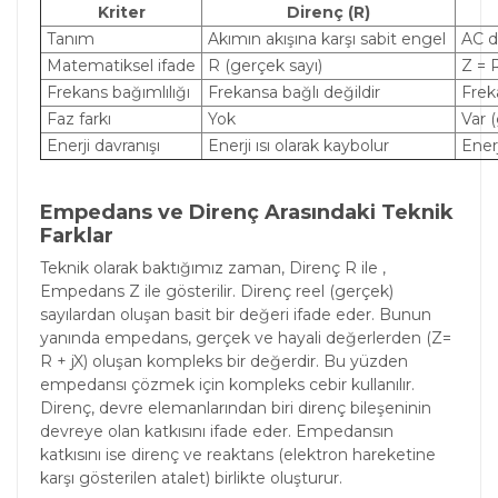
Kriter
Direnç (R)
Tanım
Akımın akışına karşı sabit engel
AC de
Matematiksel ifade
R (gerçek sayı)
Z = R
Frekans bağımlılığı
Frekansa bağlı değildir
Freka
Faz farkı
Yok
Var (
Enerji davranışı
Enerji ısı olarak kaybolur
Ener
Empedans ve Direnç Arasındaki Teknik
Farklar
Teknik olarak baktığımız zaman, Direnç R ile ,
Empedans Z ile gösterilir. Direnç reel (gerçek)
sayılardan oluşan basit bir değeri ifade eder. Bunun
yanında empedans, gerçek ve hayali değerlerden (Z=
R + jX) oluşan kompleks bir değerdir. Bu yüzden
empedansı çözmek için kompleks cebir kullanılır.
Direnç, devre elemanlarından biri direnç bileşeninin
devreye olan katkısını ifade eder. Empedansın
katkısını ise direnç ve reaktans (elektron hareketine
karşı gösterilen atalet) birlikte oluşturur.