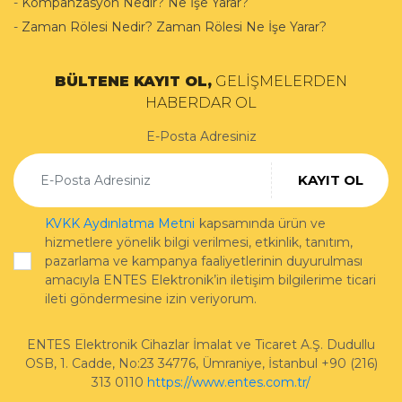
-
Kompanzasyon Nedir? Ne İşe Yarar?
-
Zaman Rölesi Nedir? Zaman Rölesi Ne İşe Yarar?
BÜLTENE KAYIT OL,
GELİŞMELERDEN
HABERDAR OL
E-Posta Adresiniz
KAYIT OL
KVKK Aydınlatma Metni
kapsamında ürün ve
hizmetlere yönelik bilgi verilmesi, etkinlik, tanıtım,
pazarlama ve kampanya faaliyetlerinin duyurulması
amacıyla ENTES Elektronik’in iletişim bilgilerime ticari
ileti göndermesine izin veriyorum.
ENTES Elektronik Cihazlar İmalat ve Ticaret A.Ş.
Dudullu
OSB, 1. Cadde, No:23 34776
,
Ümraniye
,
İstanbul
+90 (216)
313 0110
https://www.entes.com.tr/